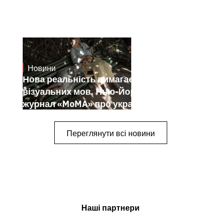
Новини
19.1.2025
Нова реальність вимагає нових
візуальних мов. Нью-Йоркський
журнал «MoMA» про українських
митців-документалістів
Переглянути всі новини
Наші партнери