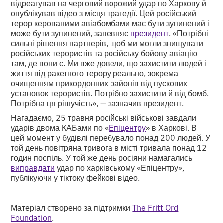
відреагував на черговий ворожий удар по Харкову й
опублікував відео з місця трагедії. Цей російський
терор керованими авіабомбами має бути зупинений і
може бути зупинений, запевняє
президент
. «Потрібні
сильні рішення партнерів, щоб ми могли знищувати
російських терористів та російську бойову авіацію
там, де вони є. Ми вже довели, що захистити людей і
життя від ракетного терору реально, зокрема
очищенням прикордонних районів від пускових
установок терористів. Потрібно захистити й від бомб.
Потрібна ця рішучість», — зазначив президент.
Нагадаємо, 25 травня російські військові завдали
ударів двома КАБами по «
Епіцентру
» в Харкові. В
цей момент у будівлі перебувало понад 200 людей. У
той день повітряна тривога в місті тривала понад 12
годин поспіль. У той же день росіяни намагались
виправдати
удар по харківському «Епіцентру»,
публікуючи у тіктоку фейкові відео.
Матеріал створено за підтримки
The Fritt Ord
Foundation
.