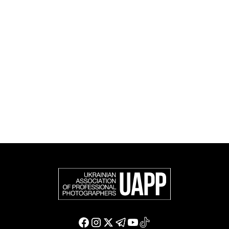
UAPP репрезентує українську професійну
фотографію в міжнародному фотографічному
співтоваристві та є офіційним членом Федерації
європейських фотографів (FEP) — міжнародної
організації, яка представляє більше 50 000
професійних фотографів в Європі та інших країнах
світу.
Доєднатися і підтримати нас