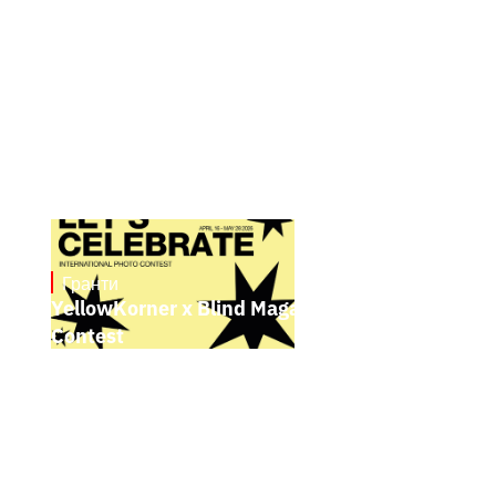
Гранти
May 4, 2026
YellowKorner x Blind Magazine Photo
Contest