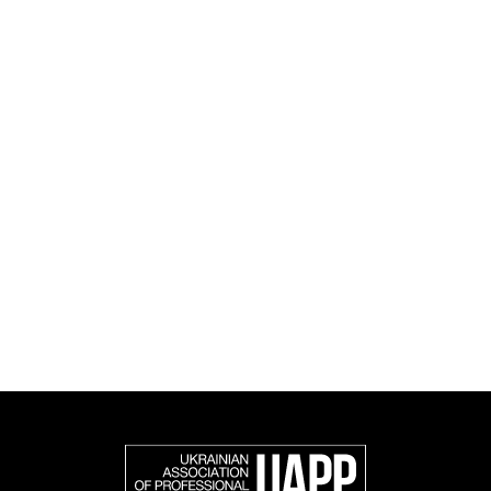
Діяльність UAPP охоплює освітні, соціальні,
дослідницькі та культурні ініціативами, а також
книговидання.
UAPP репрезентує українську професійну
фотографію в міжнародному фотографічному
співтоваристві та є офіційним членом Федерації
європейських фотографів (FEP) — міжнародної
організації, яка представляє більше 50 000
професійних фотографів в Європі та інших країнах
світу.
Доєднатися і підтримати нас