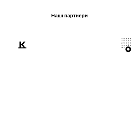
Наші партнери
Розповідаємо
світові про Україну
крізь призму