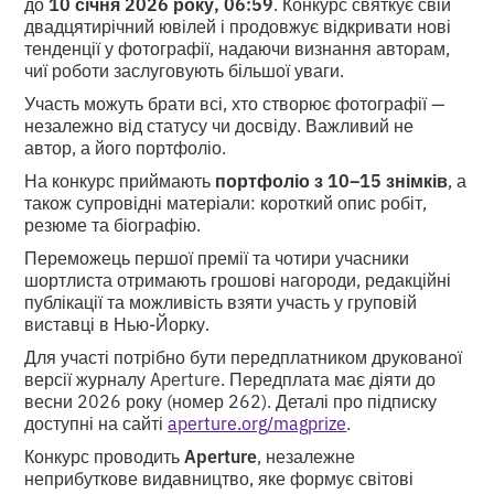
до
10 січня 2026 року, 06:59
. Конкурс святкує свій
двадцятирічний ювілей і продовжує відкривати нові
тенденції у фотографії, надаючи визнання авторам,
чиї роботи заслуговують більшої уваги.
Участь можуть брати всі, хто створює фотографії —
незалежно від статусу чи досвіду. Важливий не
автор, а його портфоліо.
На конкурс приймають
портфоліо з 10–15 знімків
, а
також супровідні матеріали: короткий опис робіт,
резюме та біографію.
Переможець першої премії та чотири учасники
шортлиста отримають грошові нагороди, редакційні
публікації та можливість взяти участь у груповій
виставці в Нью-Йорку.
Для участі потрібно бути передплатником друкованої
версії журналу Aperture. Передплата має діяти до
весни 2026 року (номер 262). Деталі про підписку
доступні на сайті
aperture.org/magprize
.
Конкурс проводить
Aperture
, незалежне
неприбуткове видавництво, яке формує світові