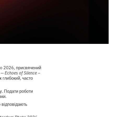
oto 2026, присвячений
у —
Echoes of Silence –
к глибокий, часто
ту. Подати роботи
вки.
о відповідають