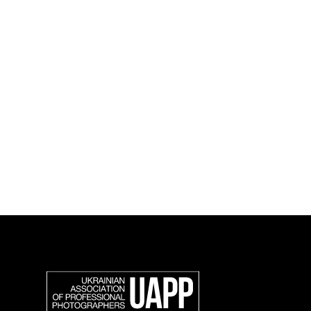
Приєднуйся і підт
спільноту українсь
фотографів.