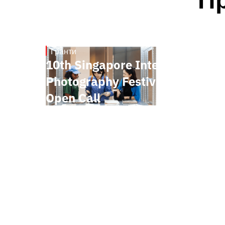
Гранти
May 7, 2026
10th Singapore International
Photography Festival 2026
Open Call