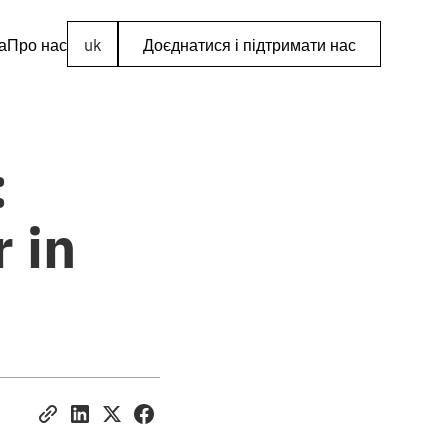
а
Про нас
uk
Доєднатися і підтримати нас
:
 in