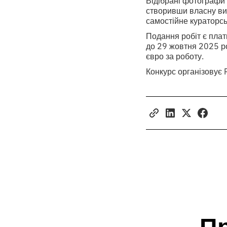
Відібрані фотографи 
створивши власну ви
самостійне кураторсь
Подання робіт є платн
до 29 жовтня 2025 ро
євро за роботу.
Конкурс організовує 
П