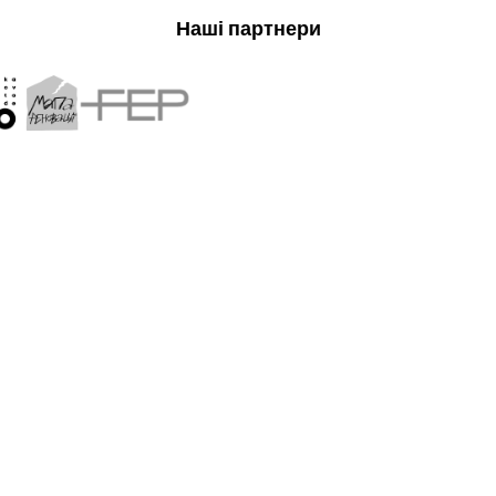
Наші партнери
ві про
UAPP — незалежне обʼєд
покликане захищати їх ін
популяризувати українс
му
культури.
Діяльність UAPP охоплює 
ініціативами, а також кн