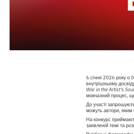
6 січня 2026 року о 
внутрішньому досвіду
War in the Artist's Sou
мовчазний процес, що
До участі запрошують
можуть автори, яким
На конкурс приймають
заявленій темі та ро