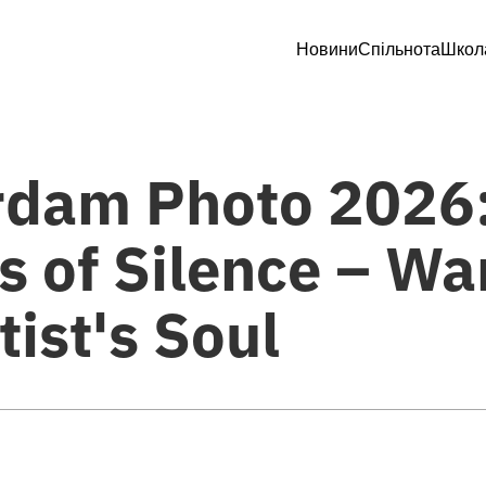
Новини
Спільнота
Школ
rdam Photo 2026
 of Silence – War
tist's Soul