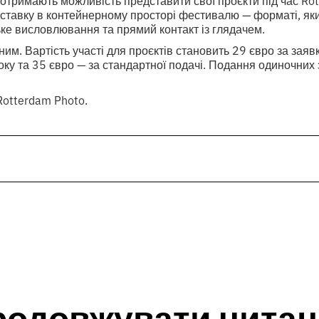
отримають можливість представити свої проєкти під час Ro
ставку в контейнерному просторі фестивалю — форматі, як
ке висловлювання та прямий контакт із глядачем.
им. Вартість участі для проєктів становить 29 євро за заявк
ку та 35 євро — за стандартної подачі. Подання одиночних 
Rotterdam Photo.
родовжувати читан