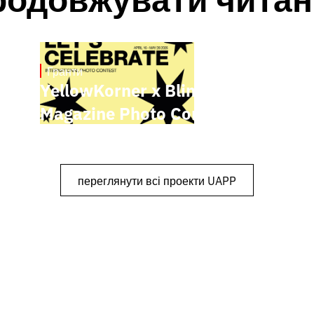
Гранти
May 4, 2026
YellowKorner x Blind
Magazine Photo Contest
переглянути всі проекти UAPP