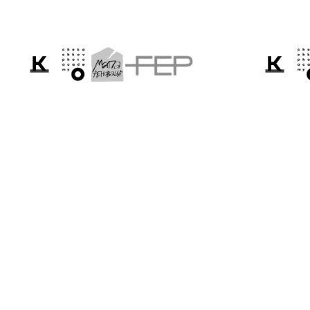
Розповідаємо світо
Україну крізь приз
фотографії.