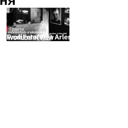
Гранти
May 4, 2026
ProfiFoto(s) @ Arles - 2026