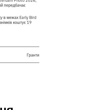
tterdam Photo 2026,
ий передбачає
у в межах Early Bird
знімків коштує 19
Гранти
ня