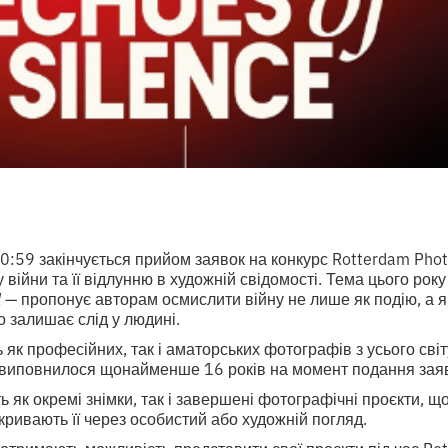
00:59 закінчується прийом заявок на конкурс Rotterdam Ph
 війни та її відлунню в художній свідомості. Тема цього рок
l
— пропонує авторам осмислити війну не лише як подію, а я
 залишає слід у людині.
 як професійних, так і аматорських фотографів з усього сві
 виповнилося щонайменше 16 років на момент подання зая
 як окремі знімки, так і завершені фотографічні проєкти, щ
зкривають її через особистий або художній погляд.