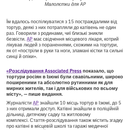
Малолєтки для AP
Їм вдалось поспілкуватися з 15 постраждалими від
тортур, деякі з них потрапляли до катівень не один
раз. Говорили з родинами, чиї близькі зникли
безвісти.
AP
має свідчення місцевого лікаря, котрий
лікував людей з пораненнями, схожими на тортури,
як от «постріли в руки та ноги, зламані кістки та сильні
синці й опіки».
«Розслідування Associated Press
показало, що
тортури росіян в Ізюмі були свавільними, широко
поширеними та абсолютно рутинними як для
мирних жителів, так і для військових по всьому
місту», — пише видання.
Журналісти
AP
знайшли 10 місць тортур в Ізюмі, до 5
з них отримали доступ. Катівні знайшли в поліційній
дільниці, дитячому садку та житловому
комплексі. Стаття-розслідування також містить згадку
про катівні в місцевій школі та гаражі медичної