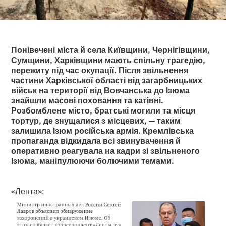
Понівечені міста й села Київщини, Чернігівщини,
Сумщини, Харківщини мають спільну трагедію,
пережиту під час окупації. Після звільнення
частини Харківської області від загарбницьких
військ на території від Вовчанська до Ізюма
знайшли масові поховання та катівні.
Розбомблене місто, братські могили та місця
тортур, де знущалися з місцевих, — таким
залишила Ізюм російська армія. Кремлівська
пропаганда відкидала всі звинувачення й
оперативно реагувала на кадри зі звільненого
Ізюма, маніпулюючи болючими темами.
«Лента»: