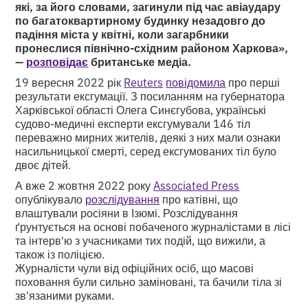
які, за його словами, загинули під час авіаудару
по багатоквартирному будинку незадовго до
падіння міста у квітні, коли загарбники
пронеслися північно-східним районом Харкова»,
—
розповідає
британське медіа.
19 вересня 2022 рік
Reuters
повідомила
про перші
результати ексгумації. З посиланням на губернатора
Харківської області Олега Синєгубова, українські
судово-медичні експерти ексгумували 146 тіл
переважно мирних жителів, деякі з них мали ознаки
насильницької смерті, серед ексгумованих тіл було
двоє дітей.
А вже 2 жовтня 2022 року
Associated Press
опублікувало
розслідування
про катівні, що
влаштували росіяни в Ізюмі. Розслідування
ґрунтується на основі побаченого журналістами в лісі
та інтерв'ю з учасниками тих подій, що вижили, а
також із поліцією.
Журналісти чули від офіційних осіб, що масові
поховання були сильно заміновані, та бачили тіла зі
зв'язаними руками.