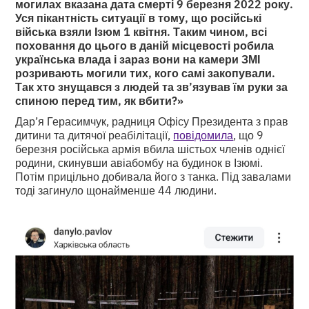
могилах вказана дата смерті 9 березня 2022 року.
Уся пікантність ситуації в тому, що російські
війська взяли Ізюм 1 квітня. Таким чином, всі
поховання до цього в даній місцевості робила
українська влада і зараз вони на камери ЗМІ
розривають могили тих, кого самі закопували.
Так хто знущався з людей та зв’язував їм руки за
спиною перед тим, як вбити?»
Дар’я Герасимчук, радниця Офісу Президента з прав
дитини та дитячої реабілітації,
повідомила
, що 9
березня російська армія вбила шістьох членів однієї
родини, скинувши авіабомбу на будинок в Ізюмі.
Потім прицільно добивала його з танка. Під завалами
тоді загинуло щонайменше 44 людини.