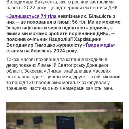
Володимира Вакуленка, якого росіяни застрелили
навесні 2022 року. Це підтвердили експертизи ДНК.
«Залишається 74 тіла
невпізнаних. Більшість з
них — це поховання в Ізюмі: 56 тіл. Ми не можемо
їх ідентифікувати через відсутність родичів, з
якими ми можемо зробити порівняння ДНК», —
пояснив очільник Нацполіції Харківщини
Володимир Тимошко журналісту «
Ґвара медіа
»
станом на березень 2024 року.
Також масові поховання та катівні знаходили в
деокупованих Лимані й Святогірську Донецької
області. Зокрема у Лимані знайшли два масових
поховання, одне з цивільними, друге — з військовими
та понад 130 поодиноких могил. Їх закопували у
траншеях, частина з них з номерами замість імен.