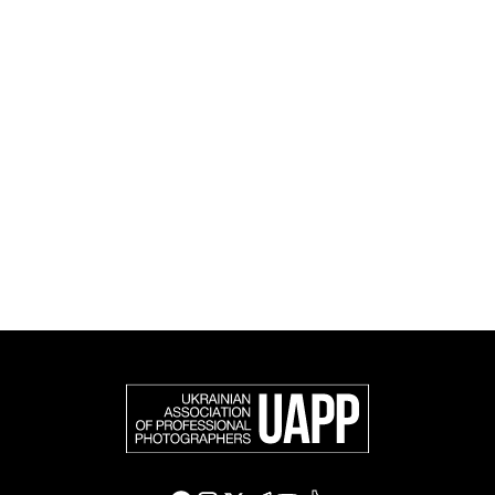
книговидання.
UAPP репрезентує українську професійну
фотографію в міжнародному фотографічному
співтоваристві та є офіційним членом Федерації
європейських фотографів (FEP) — міжнародної
організації, яка представляє більше 50 000
професійних фотографів в Європі та інших країнах
світу.
Доєднатися і підтримати нас