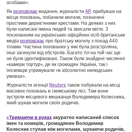
особами».
Як
розповідає
видання, журналісти
AP
, прибувши на
місце поховань, побачили могили, позначені
простими дерев'яними хрестами. На деяких з них
були написані імена людей та звисали квіти. З
посиланням на українських офіційних осіб британське
медіа
розповідає
про братську могилу з понад 440
тілами. Частина похованих у ямі була розстріляна,
інші загинули від обстрілів. Багато тіл на той час ще
не були ідентифіковані. Також були знайдені численні
«камери тортур», де як громадян України, так і
іноземців утримували «в абсолютно нелюдських
умовах».
Журналісти агенції
Reuters
також побували на місці
масових поховань в ізюмському лісі. Там вони
зустріли місцевого мешканця Володимира Колесника,
який шукав могили своїх родичів.
«Тримаючи в руках
акуратно написаний список
імен та номерів, громадянин Володимир
Колесник ступав між могилами, шукаючи родичів,