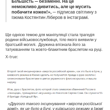
Більшість — безіменні. На це
неможливо дивитись, але це мусить
побачити кожен!»,
— підписав світлину з
Ізюма Костянтин Ліберов в інстаграмі.
Ще однією темою для маніпуляції стала трагедія
родини військовослужбовця, тіло якого виявили у
братській могилі. Дружина впізнала його за
татуюванням та жовто-блакитним браслетом на руці.
Х-true:
«Другого такого інсценування «звірств російської
армії», як це було в Бучі, у київського режиму в Ізюмі