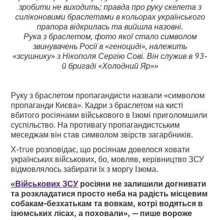
зробити не виходить; правда про руку скелета з
силіконовими браслетами в кольорах українського
прапора відкрилась та вийшла назовні.
Рука з браслетом, фото якої стало символом
звинувачень Росії в «геноциді», належить
«зсушнику» з Нікополя Сергію Сові. Він служив в 93-
й бригаді «Холодний Яр»»
Руку з браслетом пропагандисти назвали «символом
пропаганди Києва». Кадри з браслетом на кисті
вбитого росіянами військового в Ізюмі приголомшили
суспільство. На противагу пропагандистським
меседжам він став символом звірств загарбників.
Х-true розповідає, що росіянам довелося ховати
українських військових, бо, мовляв, керівництво ЗСУ
відмовлялось забирати їх з моргу Ізюма.
«Військових ЗСУ
росіяни не залишили догнивати
та розкладатися просто неба на радість місцевим
собакам-безхатькам та вовкам, котрі водяться в
ізюмських лісах, а поховали», — пише вороже