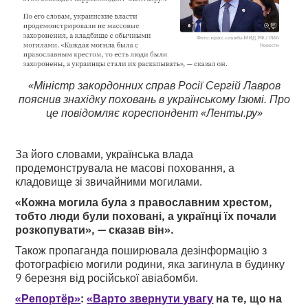
«Міністр закордонних справ Росії Сергій Лавров
пояснив знахідку поховань в українському Ізюмі. Про
це повідомляє кореспондент «Ленты.ру»
За його словами, українська влада
продемонструвала не масові поховання, а
кладовище зі звичайними могилами.
«Кожна могила була з православним хрестом,
тобто люди були поховані, а українці їх почали
розкопувати», — сказав він».
Також пропаганда поширювала дезінформацію з
фотографією могили родини, яка загинула в будинку
9 березня від російської авіабомби.
«Репортёр»
:
«Варто звернути увагу
на те, що на