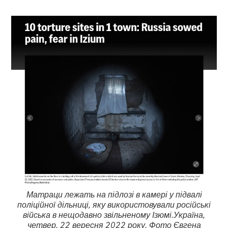
Матраци лежать на підлозі в камері у підвалі
поліційної дільниці, яку використовували російські
війська в нещодавно звільненому Ізюмі.Україна,
четвер, 22 вересня 2022 року. Фото Євгена