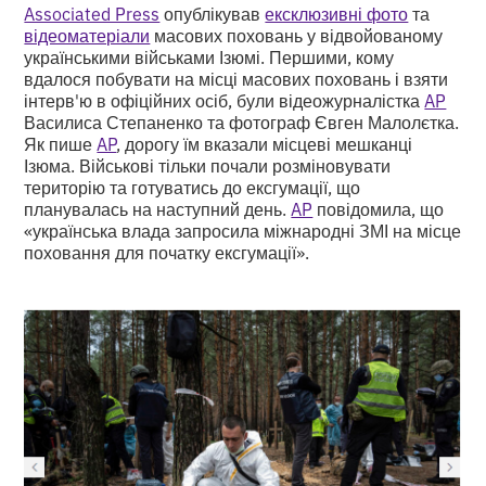
Associated Press
опублікував
ексклюзивні фото
та
відеоматеріали
масових поховань у відвойованому
українськими військами Ізюмі. Першими, кому
вдалося побувати на місці масових поховань і взяти
інтерв'ю в офіційних осіб, були відеожурналістка
AP
Василиса Степаненко та фотограф Євген Малолєтка.
Як пише
AP
, дорогу їм вказали місцеві мешканці
Ізюма. Військові тільки почали розміновувати
територію та готуватись до ексгумації, що
планувалась на наступний день.
AP
повідомила, що
«українська влада запросила міжнародні ЗМІ на місце
поховання для початку ексгумації».