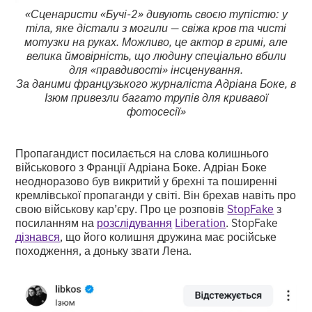
«Сценаристи «Бучі-2» дивують своєю тупістю: у
тіла, яке дістали з могили — свіжа кров та чисті
мотузки на руках. Можливо, це актор в гримі, але
велика ймовірність, що людину спеціально вбили
для «правдивості» інсценування.
За даними французького журналіста Адріана Боке, в
Ізюм привезли багато трупів для кривавої
фотосесії»
Пропагандист посилається на слова колишнього
військового з Франції Адріана Боке. Адріан Боке
неодноразово був викритий у брехні та поширенні
кремлівської пропаганди у світі. Він брехав навіть про
свою військову кар’єру. Про це розповів
StopFake
з
посиланням на
розслідування
Liberation
. StopFake
дізнався
, що його колишня дружина має російське
походження, а доньку звати Лена.