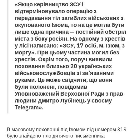
«Якщо керівництво ЗСУ і
відтерміновувало операцію з
передавання тіл загиблих військових з
окупованого Ізюма, то на це могла бути
лише одна причина — постійний обстріл
міста з боку росіян. На одному з хрестів
у лісі написано: «ЗСУ, 17 осіб, м. Ізюм, з
моргу». При цьому частина могил без
хрестів. Окрім того, поруч виявили
поховання близько 20 українських
військовослужбовців зі зв’язаними
руками. Це може свідчити, що вони
були полонені, повідомив
Уповноважений Верховної Ради з прав
людини Дмитро Лубінець у своєму
Telegram».
В масовому похованні під Ізюмом під номером 319
було знайдено тіло дитячого письменника