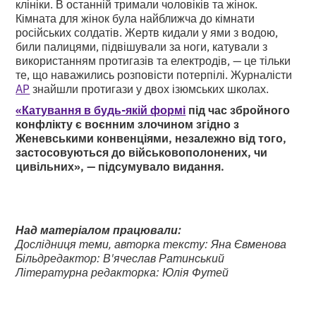
клініки. В останній тримали чоловіків та жінок.
Кімната для жінок була найближча до кімнати
російських солдатів. Жертв кидали у ями з водою,
били палицями, підвішували за ноги, катували з
використанням протигазів та електродів, — це тільки
те, що наважились розповісти потерпілі. Журналісти
AP
знайшли протигази у двох ізюмських школах.
«Катування в будь-якій формі
під час збройного
конфлікту є воєнним злочином згідно з
Женевськими конвенціями, незалежно від того,
застосовуються до військовополонених, чи
цивільних», — підсумувало видання.
Над матеріалом працювали:
Дослідниця теми, авторка тексту: Яна Євменова
Більдредактор: В'ячеслав Ратинський
Літературна редакторка: Юлія Футей