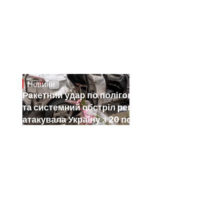
Новини
July 26, 2026
Ракетний удар по полігону на Київщині
та системний обстріл регіонів: як РФ
атакувала Україну з 20 по 26 липня