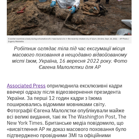
Робітник оглядає тіла під час ексгумації місця
масового поховання в нещодавно відвойованому
місті Ізюм, Україна, 16 вересня 2022 року. Фото
Євгена Малолєтки для AP
Associated Press
оприлюднила ексклюзивні кадри
ввечері одразу після відеозвернення президента
України. За перші 12 годин кадри з Ізюма
поширювались відомими мовниками світу.
Фотографії Євгена Малолєтки опублікували майже
всі великі видання, такі як The Washington Post, The
New York Times. Британське медіа повідомило, що
«висвітлення AP як доказ масового поховання було
підтверджено провідними ЗМІ та офіційними