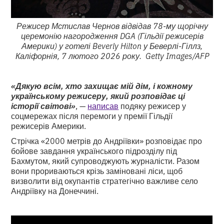
Режисер Мстислав Чернов відвідав 78-му щорічну
церемонію нагородження DGA (Гільдії режисерів
Америки) у готелі Beverly Hilton у Беверлі-Гіллз,
Каліфорнія, 7 лютого 2026 року. Getty Images/AFP
«Дякую всім, хто захищає мій дім, і кожному
українському режисеру, який розповідає ці
історії світові»
, —
написав
подяку режисер у
соцмережах після перемоги у премії Гільдії
режисерів Америки.
Стрічка «2000 метрів до Андріївки» розповідає про
бойове завдання українського підрозділу під
Бахмутом, який супроводжують журналісти. Разом
вони прориваються крізь заміновані ліси, щоб
визволити від окупантів стратегічно важливе село
Андріївку на Донеччині.