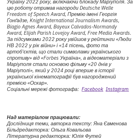
Україну 2022 року, включаючи блокаду Маріуполя. За
цю роботу отримав нагороди Deutsche Welle
Freedom of Speech Award, Премію імені Георгія
Ґонґадзе, Knight International Journalism Awards,
Biagio Agnes Award, Bayeux Calvados-Normandy
Award, Elijah Parish Lovejoy Award, Free Media Awards.
За підсумками 2022 року увійшов у рейтинги «Люди
НВ 2022 у рік війни» і «14 пісень, фото та
артоб'єктів, що стали символами українського
спротиву» від «Forbes Україна», а відеоматеріали з
Маріуполя стали основою фільму «20 днів у
Маріуполі», який у 2024 році вперше в історії
української кінематографії був нагороджений
премією «Оскар».
Соціальні мережі фотографа:
Facebook
Instagram
Над матеріалом працювали:
Дослідниця теми, авторка тексту: Яна Євменова
Більдредакторка: Ольга Ковальова
Літературна редакторка: Юлія Футей