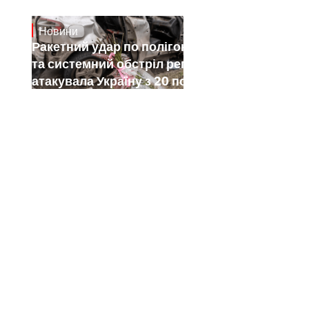
Новини
July 26, 2026
Ракетний удар по полігону на Київщині
та системний обстріл регіонів: як РФ
атакувала Україну з 20 по 26 липня