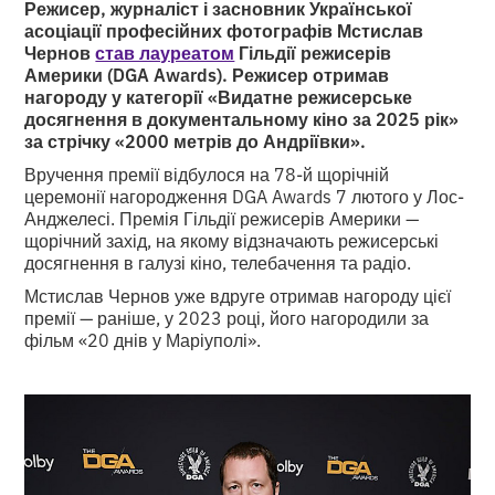
Режисер, журналіст і засновник Української
асоціації професійних фотографів Мстислав
Чернов
став лауреатом
Гільдії режисерів
Америки (DGA Awards). Режисер отримав
нагороду у категорії «Видатне режисерське
досягнення в документальному кіно за 2025 рік»
за стрічку «2000 метрів до Андріївки».
Вручення премії відбулося на 78-й щорічній
церемонії нагородження DGA Awards 7 лютого у Лос-
Анджелесі. Премія Гільдії режисерів Америки —
щорічний захід, на якому відзначають режисерські
досягнення в галузі кіно, телебачення та радіо.
Мстислав Чернов уже вдруге отримав нагороду цієї
премії — раніше, у 2023 році, його нагородили за
фільм «20 днів у Маріуполі».