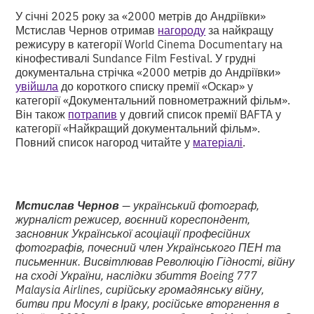
У січні 2025 року за «2000 метрів до Андріївки»
Мстислав Чернов отримав
нагороду
за найкращу
режисуру в категорії World Cinema Documentary на
кінофестивалі Sundance Film Festival. У грудні
документальна стрічка «2000 метрів до Андріївки»
увійшла
до короткого списку премії «Оскар» у
категорії «Документальний повнометражний фільм».
Він також
потрапив
у довгий список премії BAFTA у
категорії «Найкращий документальний фільм».
Повний список нагород читайте у
матеріалі
.
Мстислав Чернов
— український фотограф,
журналіст режисер, воєнний кореспондент,
засновник Української асоціації професійних
фотографів, почесний член Українського ПЕН та
письменник. Висвітлював Революцію Гідності, війну
на сході України, наслідки збиття Boeing 777
Malaysia Airlines, сирійську громадянську війну,
битви при Мосулі в Іраку, російське вторгнення в