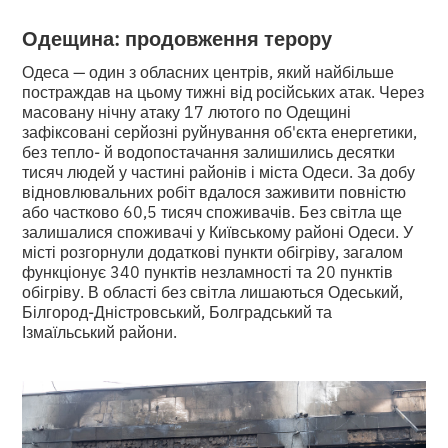
Одещина: продовження терору
Одеса — один з обласних центрів, який найбільше
постраждав на цьому тижні від російських атак. Через
масовану нічну атаку 17 лютого по Одещині
зафіксовані серйозні руйнування об'єкта енергетики,
без тепло- й водопостачання залишились десятки
тисяч людей у частині районів і міста Одеси. За добу
відновлювальних робіт вдалося заживити повністю
або частково 60,5 тисяч споживачів. Без світла ще
залишалися споживачі у Київському районі Одеси. У
місті розгорнули додаткові пункти обігріву, загалом
функціонує 340 пунктів незламності та 20 пунктів
обігріву. В області без світла лишаються Одеський,
Білгород-Дністровський, Болградський та
Ізмаїльський райони.