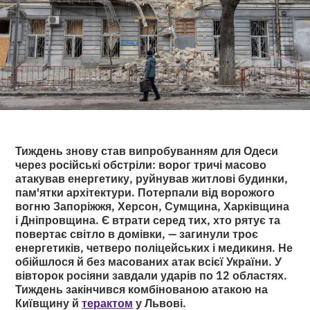
Тиждень знову став випробуванням для Одеси
через російські обстріли: ворог тричі масово
атакував енергетику, руйнував житлові будинки,
пам'ятки архітектури. Потерпали від ворожого
вогню Запоріжжя, Херсон, Сумщина, Харківщина
і Дніпровщина. Є втрати серед тих, хто рятує та
повертає світло в домівки, — загинули троє
енергетиків, четверо поліцейських і медикиня. Не
обійшлося й без масованих атак всієї України. У
вівторок росіяни завдали ударів по 12 областях.
Тиждень закінчився комбінованою атакою на
Київщину й
терактом
у Львові.