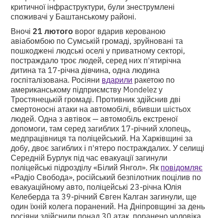
критичної інфраструктури, були знеструмлені
споживачі у Баштанському районі.
Вночі
21 лютого
ворог вдарив керованою
авіабомбою по Сумській громаді, зруйновані та
пошкоджені людські оселі у приватному секторі,
постраждало троє людей, серед них п'ятирічна
дитина та 17-річна дівчина, одна людина
госпіталізована. Росіяни
вдарили
ракетою по
американському підприємству Mondelez у
Тростянецькій громаді. Противник здійснив дві
смертоносні атаки на автомобілі, вбивши шістьох
людей. Одна з автівок — автомобіль екстреної
допомоги, там серед загиблих 17-річний хлопець,
медпрацівниця та поліцейський. На Харківщині за
добу, двоє загиблих і п'ятеро постраждалих. У селищі
Середній Бурлук під час евакуації загинули
поліцейські підрозділу «Білий Янгол». Як
повідомляє
«Радіо Свобода», російський безпілотник поцілив по
евакуаційному авто, поліцейські 23-річна Юлія
Келеберда та 39-річний Євген Калган загинули, ще
один їхній колега поранений. На Дніпровщині за день
росіяни здійснили понад 30 атак, поранено чоловіка.