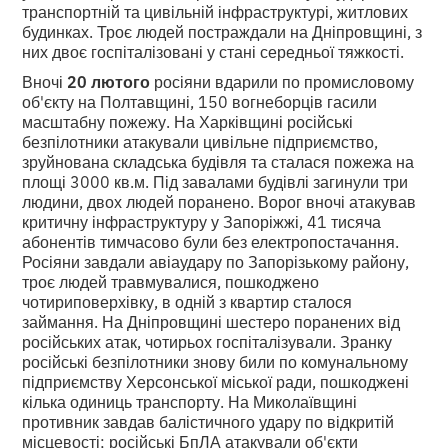
транспортній та цивільній інфраструктурі, житлових
будинках. Троє людей постраждали на Дніпровщині, з
них двоє госпіталізовані у стані середньої тяжкості.
Вночі
20 лютого
росіяни вдарили по промисловому
об'єкту на Полтавщині, 150 вогнеборців гасили
масштабну пожежу. На Харківщині російські
безпілотники атакували цивільне підприємство,
зруйнована складська будівля та сталася пожежа на
площі 3000 кв.м. Під завалами будівлі загинули три
людини, двох людей поранено. Ворог вночі атакував
критичну інфраструктуру у Запоріжжі, 41 тисяча
абонентів тимчасово були без електропостачання.
Росіяни завдали авіаудару по Запорізькому району,
троє людей травмувалися, пошкоджено
чотириповерхівку, в одній з квартир сталося
займання. На Дніпровщині шестеро поранених від
російських атак, чотирьох госпіталізували. Зранку
російські безпілотники знову били по комунальному
підприємству Херсонської міської ради, пошкоджені
кілька одиниць транспорту. На Миколаївщині
противник завдав балістичного удару по відкритій
місцевості; російські БпЛА атакували об'єкти