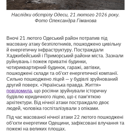
Наслідки обстрілу Одеси, 21 лютого 2026 року.
Фото Олександра Гіманова
Вночі 21 лютого Одеський район потрапив під
масовану атаку безпілотників, пошкоджено цивільну
й енергетичну інфраструктуру. Постраждали
Хаджибейський і Приморський райони міста. Зазнали
руйнувань і пожеж приватні будинки,
чотириквартирний будинок, гаражі, автівки,
пошкоджені склади та об'єкт енергетичної компанії.
Сильно пошкоджено ліцей — у будівлі зруйнований
другий поверх. «Українська правда. Життя»
повідомила
, що росіяни зруйнували історичну
будівлю юридичного ліцею, що є пам'яткою
архітектури. Від нічної атаки постраждало двоє
людей, чоловіка госпіталізували з опіками.
Під час масованої нічної атаки 22 лютого пошкоджені
об'єкти енергетики Одещини, зафіксовані влучання та
пожежі на великих площах.