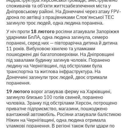
споживачів та об’єкти життєзабезпечення міста у
Дніпровському районі. На Донеччині через атаку FPV-
дрона по автівці з працівниками Слов'янської ТЕС
загинуло троє людей, одна людина поранена.
У ніч проти
18 лютого
росіяни атакували Запоріжжя
ударними БпЛА, одна людина загинула, семеро
поранені, серед них — півторарічна дитина й дитина
11 років. Вибуховою хвилею та уламками
пошкоджені дві багатоповерхівки. На Дніпровщині
під завалами будинку загинув чоловік. Поранено
людину на Чернігівщині, під обстрілами була
транспортна та житлова інфраструктура. На
Донеччині загинули троє людей, двоє отримали
поранення.
19 лютого
ворог атакував ферму на Харківщині,
загинуло близько 100 голів свиней, поранено
чоловіка. Зранку під обстрілами Херсон, потрощено
приватне підприємство, магазини, пошкоджено
вантажний автомобіль. Росіяни атакували балістикою
Ніжин на Чернігівщині, одна людина отримала
уламкові поранення. В регіоні також були удари по