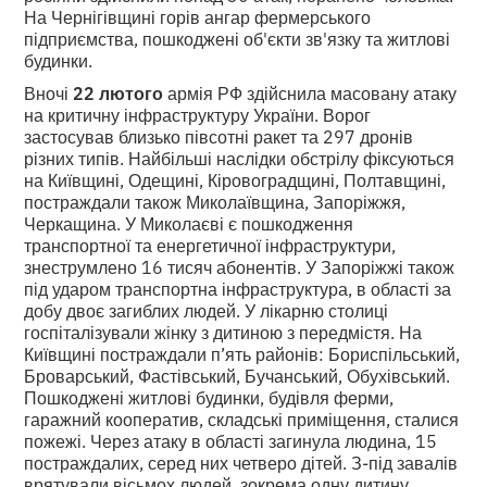
На Чернігівщині горів ангар фермерського
підприємства, пошкоджені об'єкти зв'язку та житлові
будинки.
Вночі
22 лютого
армія РФ здійснила масовану атаку
на критичну інфраструктуру України. Ворог
застосував близько півсотні ракет та 297 дронів
різних типів. Найбільші наслідки обстрілу фіксуються
на Київщині, Одещині, Кіровоградщині, Полтавщині,
постраждали також Миколаївщина, Запоріжжя,
Черкащина. У Миколаєві є пошкодження
транспортної та енергетичної інфраструктури,
знеструмлено 16 тисяч абонентів. У Запоріжжі також
під ударом транспортна інфраструктура, в області за
добу двоє загиблих людей. У лікарню столиці
госпіталізували жінку з дитиною з передмістя. На
Київщині постраждали п’ять районів: Бориспільський,
Броварський, Фастівський, Бучанський, Обухівський.
Пошкоджені житлові будинки, будівля ферми,
гаражний кооператив, складські приміщення, сталися
пожежі. Через атаку в області загинула людина, 15
постраждалих, серед них четверо дітей. З-під завалів
врятували вісьмох людей, зокрема одну дитину.