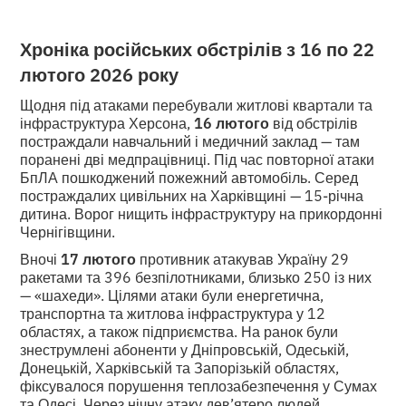
Хроніка російських обстрілів з 16 по 22
лютого 2026 року
Щодня під атаками перебували житлові квартали та
інфраструктура Херсона,
16 лютого
від обстрілів
постраждали навчальний і медичний заклад — там
поранені дві медпрацівниці. Під час повторної атаки
БпЛА пошкоджений пожежний автомобіль. Серед
постраждалих цивільних на Харківщині — 15-річна
дитина. Ворог нищить інфраструктуру на прикордонні
Чернігівщини.
Вночі
17 лютого
противник атакував Україну 29
ракетами та 396 безпілотниками, близько 250 із них
— «шахеди». Цілями атаки були енергетична,
транспортна та житлова інфраструктура у 12
областях, а також підприємства. На ранок були
знеструмлені абоненти у Дніпровській, Одеській,
Донецькій, Харківській та Запорізькій областях,
фіксувалося порушення теплозабезпечення у Сумах
та Одесі. Через нічну атаку дев’ятеро людей