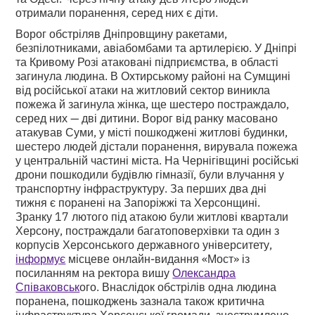
отримали поранення, серед них є діти.
Ворог обстріляв Дніпровщину ракетами,
безпілотниками, авіабомбами та артилерією. У Дніпрі
та Кривому Розі атаковані підприємства, в області
загинула людина. В Охтирському районі на Сумщині
від російської атаки на житловий сектор виникла
пожежа й загинула жінка, ще шестеро постраждало,
серед них — дві дитини. Ворог від ранку масовано
атакував Суми, у місті пошкоджені житлові будинки,
шестеро людей дістали поранення, вирувала пожежа
у центральній частині міста. На Чернігівщині російські
дрони пошкодили будівлю гімназії, були влучання у
транспортну інфраструктуру. За перших два дні
тижня є поранені на Запоріжжі та Херсонщині.
Зранку 17 лютого під атакою були житлові квартали
Херсону, постраждали багатоповерхівки та один з
корпусів Херсонського державного університету,
інформує
місцеве онлайн-видання «Мост» із
посиланням на ректора вишу
Олександра
Співаковськ
ого. Внаслідок обстрілів одна людина
поранена, пошкоджень зазнала також критична
інфраструктура Херсонської громади, знеструмлено