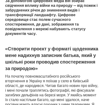
За допомогою цифрових медіа він збирає
свідчення впливу війни на природу — від пожеж і
забруднених річок до зникнення видів і
трансформації ландшафту. Цифрове
середовище стає полем сучасного
спостереження, де дані, зображення та
повідомлення з мережі набувають статусу
документів часу.
«Створити проєкт у форматі щоденника
мене надихнув записник батька, який у
шкільні роки проводив спостереження
за природою»
На початку повномасштабного російського
вторгнення в Україну я поїхав у село в Київській
області, де народився. Читав багато новин про війну,
і мені почали траплятись фотографії, які фіксували
загиблих дельфінів на березі моря. У якийсь момент
їх стало настільки багато, що мені здалося, наче
росіяни мають власні рахунки з цими тваринами. Я