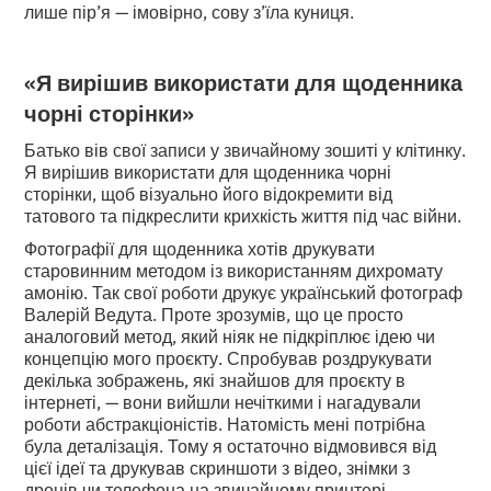
лише пір’я — імовірно, сову з’їла куниця.
«Я вирішив використати для щоденника
чорні сторінки»
Батько вів свої записи у звичайному зошиті у клітинку.
Я вирішив використати для щоденника чорні
сторінки, щоб візуально його відокремити від
татового та підкреслити крихкість життя під час війни.
Фотографії для щоденника хотів друкувати
старовинним методом із використанням дихромату
амонію. Так свої роботи друкує український фотограф
Валерій Ведута. Проте зрозумів, що це просто
аналоговий метод, який ніяк не підкріплює ідею чи
концепцію мого проєкту. Спробував роздрукувати
декілька зображень, які знайшов для проєкту в
інтернеті, — вони вийшли нечіткими і нагадували
роботи абстракціоністів. Натомість мені потрібна
була деталізація. Тому я остаточно відмовився від
цієї ідеї та друкував скриншоти з відео, знімки з
дронів чи телефона на звичайному принтері.