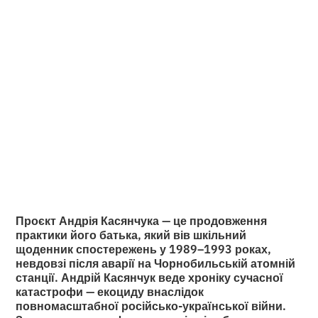
Касянчука про війну
та надію вилікувати
рани землі
•
2
5.6.2026
хвилини читання
Проєкт Андрія Касянчука — це продовження
практики його батька, який вів шкільний
щоденник спостережень у 1989–1993 роках,
невдовзі після аварії на Чорнобильській атомній
станції. Андрій Касянчук веде хроніку сучасної
катастрофи — екоциду внаслідок
повномасштабної російсько-української війни.