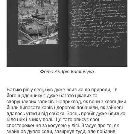
Фото Андрія Касянчука
Батько ріс у селі, був дуже близько до природи, і в
його щоденнику є дуже багато цікавих та
зворушливих записів. Наприклад, як вони з хлопцями
йшли випасати корів і дорогою побачили, як зайцеві
вдалось утекти від собаки. Заєць пробіг дуже близько
біля них і зник у полі. Ще тато описує свої
спостереження за косулею у лісі. Згадує про те, як
знайшов дупло сови, зазирнув туди, але побачив