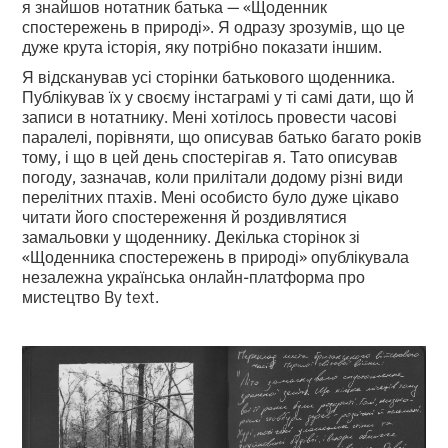
я знайшов нотатник батька — «Щоденник
спостережень в природі». Я одразу зрозумів, що це
дуже крута історія, яку потрібно показати іншим.
Я відсканував усі сторінки батькового щоденника.
Публікував їх у своєму інстаграмі у ті самі дати, що й
записи в нотатнику. Мені хотілось провести часові
паралелі, порівняти, що описував батько багато років
тому, і що в цей день спостерігав я. Тато описував
погоду, зазначав, коли прилітали додому різні види
перелітних птахів. Мені особисто було дуже цікаво
читати його спостереження й роздивлятися
замальовки у щоденнику. Декілька сторінок зі
«Щоденника спостережень в природі» опублікувала
незалежна українська онлайн-платформа про
мистецтво By text.