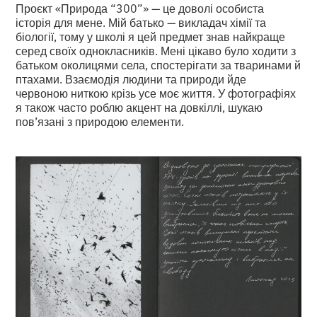
Проєкт «Природа “300”» — це доволі особиста
історія для мене. Мій батько — викладач хімії та
біології, тому у школі я цей предмет знав найкраще
серед своїх однокласників. Мені цікаво було ходити з
батьком околицями села, спостерігати за тваринами й
птахами. Взаємодія людини та природи йде
червоною ниткою крізь усе моє життя. У фотографіях
я також часто роблю акцент на довкіллі, шукаю
пов’язані з природою елементи.