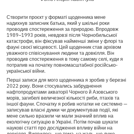
Створити проєкт у форматі щоденника мене
надихнув записник батька, який у шкільні роки
проводив спостереження за природою. Впродовж
1989–1993 років, невдовзі після Чорнобильської
катастрофи, він фіксував найменші зміни у флорі та
фауні своєї місцевості. Цей щоденник став архівом
уважного співіснування людини та довкілля. Він
проводив спостереження в тому самому селі, куди я
потрапив на початку повномасштабної російсько-
української війни.
Перші записи для мого щоденника я зробив у березні
2022 року. Вони стосувались забруднення
нафтопродуктами акваторії Чорного й Азовського
морів, загибелі величезної кількості риби, птахів та
іншої фауни. Спочатку я робив нотатки не системно —
записував власні думки чи документував події, які
мене сильно вразили чи мали значний вплив на
екологічну ситуацію в Україні. Потім почав шукати
наукові статті про дослідження впливу війни на
довкілля. Виявилось, що тема, на жаль, ще дуже