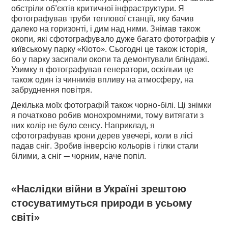
обстріли об’єктів критичної інфраструктури. Я
фотографував труби теплової станції, яку бачив
далеко на горизонті, і дим над ними. Знімав також
окопи, які сфотографувало дуже багато фотографів у
київському парку «Кіото». Сьогодні це також історія,
бо у парку засипали окопи та демонтували бліндажі.
Узимку я фотографував генератори, оскільки це
також один із чинників впливу на атмосферу, на
забруднення повітря.
Декілька моїх фотографій також чорно-білі. Ці знімки
я початково робив монохромними, тому витягати з
них колір не було сенсу. Наприклад, я
сфотографував крони дерев увечері, коли в лісі
падав сніг. Зробив інверсію кольорів і гілки стали
білими, а сніг — чорним, наче попіл.
«Наслідки війни в Україні зрештою
стосуватимуться природи в усьому
світі»