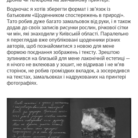
Водночас я хотів зберегти формат і зв’язок із
батьковим «Щоденником спостережень в природі».
Тато робив дуже багато замальовок від руки, і я також
додав до своїх записів рисунки рослин, річкової сітки
чи мін, які знаходили у Київській області. Паралельно
я переглядав вже опубліковані щоденники різних
авторів, щоб познайомитися з новою для мене
формою поєднання зображень і тексту. Зрештою
зупинився на близькій для мене лаконічній естетиці —
я нічого не вклеював у зошит, не відривав і не м’яв
сторінок, не робив громіздких вкладок, а зосередився
на текстах, замальовках і надрукованих на принтері
фотографіях.