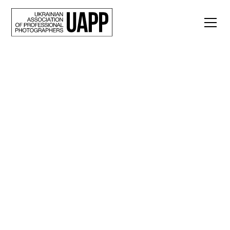
Back
«Природа “300”».
Проєкт Андрія