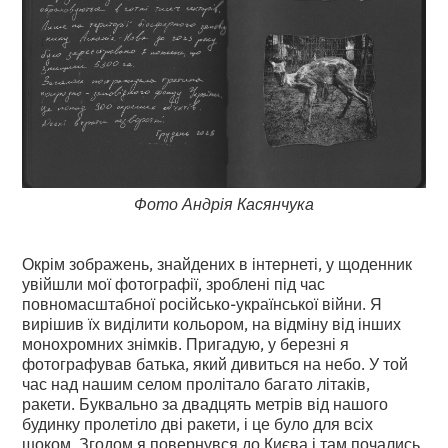
Фото Андрія Касянчука
Окрім зображень, знайдених в інтернеті, у щоденник
увійшли мої фотографії, зроблені під час
повномасштабної російсько-української війни. Я
вирішив їх виділити кольором, на відміну від інших
монохромних знімків. Пригадую, у березні я
фотографував батька, який дивиться на небо. У той
час над нашим селом пролітало багато літаків,
ракети. Буквально за двадцять метрів від нашого
будинку пролетіло дві ракети, і це було для всіх
шоком. Згодом я повернувся до Києва і там почались