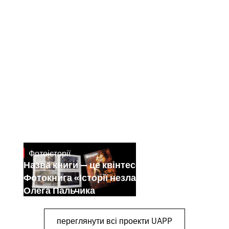
Фотоісторії
July 7, 2026
Назва книги — це квінтесенція її змісту.
Фотокнига «Історії незламного народу»
Олега Пальчика
переглянути всі проекти UAPP