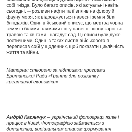
собі гнізда. Було багато описів, які актуальні навіть
сьогодні, — розливи нафти та її вплив на флору й
фауну моря, як відроджується навесні земля біля
бліндажів. Один військовий описує, що мертва чорна
земля з білими плямами снігу навесні знову заростає
травою та квітами і нагадує сад. Ці описи були дуже
поетичними. Один із таких листів військового я
переписав собі у щоденник, щоб показати циклічність
життя та війни.
Матеріал створено за підтримки програми
Британської Ради «Гранти для розвитку
креативної економіки»
Андрій Касянчук
— український фотограф, живе і
працює в Києві. Фотографією займається з
дитинства; вирішальним етапом формування