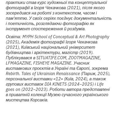
практики став курс художньої та концептуальної
фотографії в Ігоря Чекачкова (2021), після якого
зосередився на роботі з контекстом, часом і
пам’яттю. У своїх серіях поєднує документальність
і поетичність, розглядаючи фотографію як
інструмент спостереження й роздумів.
Освіта: MYPH School of Conceptual & Art Photography
(2025), Академія фотографії Ігоря Чекачкова
(2021), Київський національний університет
будівництва і архітектури, магістр (2019).
Публікувався в SITUATIFE.COM, ZOOTMAGAZINE,
LFMAGAZINE, FISHEYE MAGAZINE. Учасник
виставкових проєктів в Україні та Європі, зокрема
Rebirth. Tales of Ukrainian Renaissance (Париж, 2025),
персональної виставки «12» (Київ, 2024), а також
групових виставок DIA KINETS (2024–2025) і Life
goes on (2022–2023). Роботи автора представлені
в приватній колекції Музею сучасного українського
мистецтва Корсаків.