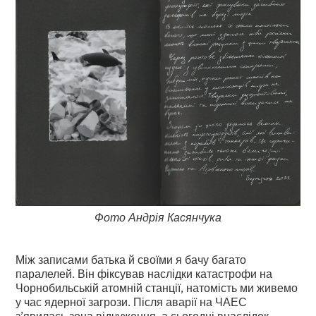
Фото Андрія Касянчука
Між записами батька й своїми я бачу багато
паралелей. Він фіксував наслідки катастрофи на
Чорнобильській атомній станції, натомість ми живемо
у час ядерної загрози. Після аварії на ЧАЕС
з’явилась зона відчуження, а сьогодні внаслідок