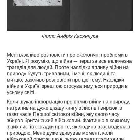
Фото Андрія Касянчука
Мені важливо розповісти про екологічні проблеми в
Україні. Я розумію, що війна — перш за все величезна
трагедія для людей. Проте наслідки впливу війни на
природу будуть тривалими, і мені, як людині та
митцю, важливо розповісти про цю тему. Наслідки
війни в Україні зрештою стосуватимуться природи в
усьому світі.
Коли шукав інформацію про вплив війни на природу,
натрапив на дуже цікаву книгу з листів і вирізок із
газет часів Першої світової війни, яку свого часу
збирав британський військовий. Фактично в кожному
з цих листів є згадки про те, як людина взаємодіяла з
природою. Мене дуже здивував момент, коли
військовий описує, що в дулах гармат птахи звили