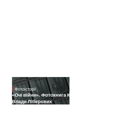
Фотоісторії
July 16, 2026
«Очі війни». Фотокнига Костянтина і
Влади Ліберових