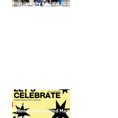
Photography Festival 2026 Open Call
Гранти
May 4, 2026
YellowKorner x Blind Magazine Photo
Contest