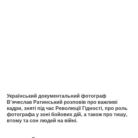
В’ячеслава
Ратинського між
вогнем і тишею
•
2
6.12.2025
хвилини читання
Український документальний фотограф
В’ячеслав Ратинський розповів про важливі
кадри, зняті під час Революції Гідності, про роль
фотографа у зоні бойових дій, а також про тишу,
втому та сон людей на війні.