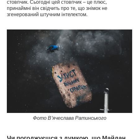
стовпчик. Сьогодні цей стовпчик – це плюс,
принаймні він свідчить про те, що знімок не
згенерований штучним інтелектом.
Фото В’ячеслава Ратинського
Чи погоджуєшся з думкою, що Майдан