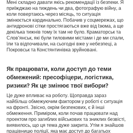
Мені складно давати якісь рекомендації із безпеки. Я
приїжджаю на тиждень чи два, фотографую війну, а
коли повертаюсь через місяць, то ситуація
змінюється кардинально. Побачив у соцмережах, що
антидронові сітки простягаються вже від Ізюма, а ще
декілька тижнів тому їх там не було. Краматорськ та
Слов’янськ, які були тиловими містами і де ми спали,
їли та відпочивали, на сьогодні вже у небезпеці, а
Покровськ та Констянтинівка зруйновані.
Як працювати, коли доступ до теми
обмежений: пресофіцери, логістика,
ризики? Як це змінює твої вибори?
Це дуже впливає на роботу. Щоправда зараз
найбільш обмежуючим фактором у роботі є ситуація
на фронті. Звісно, окрім безпекових, є й інші
обмеження. Приміром, коли почав працювати над
проектом про загиблих військових та зниклих безвісті,
виявилось, що ця тема дуже закрита. Утім я знайшов
працівницю поліції, яка має доступ до багатьох