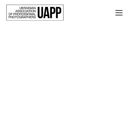
Back
Світлини