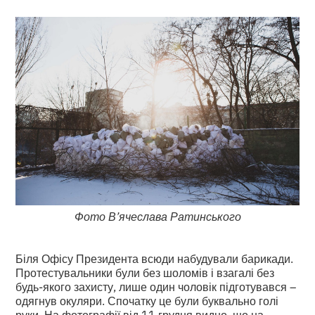
Фото В’ячеслава Ратинського
Біля Офісу Президента всюди набудували барикади.
Протестувальники були без шоломів і взагалі без
будь-якого захисту, лише один чоловік підготувався –
одягнув окуляри. Спочатку це були буквально голі
руки. На фотографії від 11 грудня видно, що на