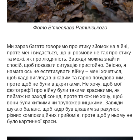
Фото В’ячеслава Ратинського
Ми зараз багато говоримо про етику зйомок на війні,
проте мені видається, що ці розмови не так про етику
та межі, як про людяність. Завжди можна знайти
спосіб, щоб показати ситуацію пристойно. Звісно, я
намагаюсь не естетизувати війну – мені хочеться,
щоб кадр виглядав цікавим та гарно побудованим,
проте щоб не були відкритками. Не хочу, щоб мої
фотографії про війну були такими красивими, як
пейзаж на заході сонця, проте також не хочу, щоб
вони були хиткими чи трупожерницькими. Завжди
шукаю баланс, щоб кадр був цікавим за рахунок
різних композиційних прийомів, проте щоб у ньому не
було картинної краси.