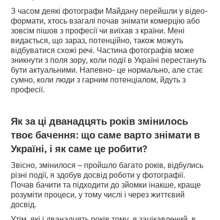
З часом деякі фотографи Майдану перейшли у відео-
формати, хтось взагалі почав знімати комерцію або
зовсім пішов з професії чи виїхав з країни. Мені
видається, що зараз, потенційно, також можуть
відбуватися схожі речі. Частина фотографів може
зникнути з поля зору, коли події в Україні перестануть
бути актуальними. Напевно- це нормально, але стає
сумно, коли люди з гарним потенціалом, йдуть з
професії.
Як за ці дванадцять років змінилось
твоє бачення: що саме варто знімати в
Україні, і як саме це робити?
Звісно, змінилося – пройшло багато років, відбулись
різні події, я здобув досвід роботи у фотографії.
Почав бачити та підходити до зйомки інакше, краще
розуміти процеси, у тому числі і через життєвий
досвід.
Утім, які і дванадцять років тому, я зацікавлений, в