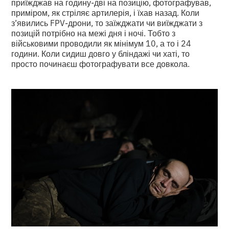
приїжджав на годину-дві на позицію, фотографував,
приміром, як стріляє артилерія, і їхав назад. Коли
з’явились FPV-дрони, то заїжджати чи виїжджати з
позицій потрібно на межі дня і ночі. Тобто з
військовими проводили як мінімум 10, а то і 24
години. Коли сидиш довго у бліндажі чи хаті, то
просто починаєш фотографувати все довкола.