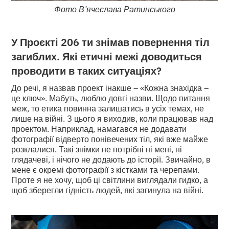
Фото В’ячеслава Ратинського
У Проєкті 206 ти знімав повернення тіл
загиблих. Які етичні межі доводиться
проводити в таких ситуаціях?
До речі, я назвав проект інакше – «Кожна знахідка –
це ключ». Мабуть, люблю довгі назви. Щодо питання
меж, то етика повинна залишатись в усіх темах, не
лише на війні. З цього я виходив, коли працював над
проектом. Наприклад, намагався не додавати
фотографії відверто понівечених тіл, які вже майже
розклалися. Такі знімки не потрібні ні мені, ні
глядачеві, і нічого не додають до історії. Звичайно, в
мене є окремі фотографії з кістками та черепами.
Проте я не хочу, щоб ці світлини виглядали гидко, а
щоб зберегли гідність людей, які загинула на війні.