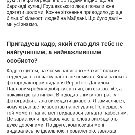
барикаді вулиці Грушевського люди почали вже
одягати шоломи. Кожне зіткнення приводило до ще
більшої кількості людей на Майдані. Що було далі –
ми усі знаємо.
Пригадуєш кадр, який став для тебе не
найгучнішим, а найважливішим
особисто?
Кадр із щитом, на якому написано «Захист вільних
сердець», я спочатку навіть не помічав. Коли разом із
фоторедактором видання Reporters Данилом
Павловим робили добірку світлин, він сказав: «О, а
покажи цю картинку». Він додав знімку контрасту і
фотографія стала виглядати цікавою. Я замислився,
чому ж раніше не звертав на неї уваги. По перше, у
той момент напис мені видавався занадто пафосним.
Це зараз, коли пройшов час, ці слова виглядають
дуже доречними. По друге, композиція мені
видавалась не ідеальною, проваленою, заважав