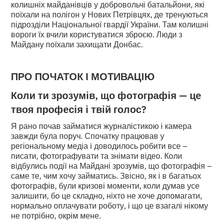
колишніх майданівців у добровольчі батальйони, які
поїхали на полігон у Нових Петрівцях, де тренуються
підрозділи Національної гвардії України. Там колишні
вороги їх вчили користуватися зброєю. Люди з
Майдану поїхали захищати Донбас.
ПРО ПОЧАТОК І МОТИВАЦІЮ
Коли ти зрозумів, що фотографія — це
твоя професія і твій голос?
Я рано почав займатися журналістикою і камера
завжди була поруч. Спочатку працював у
регіональному медіа і доводилось робити все –
писати, фотографувати та знімати відео. Коли
відбулись події на Майдані зрозумів, що фотографія –
саме те, чим хочу займатись. Звісно, як і в багатьох
фотографів, були кризові моменти, коли думав усе
залишити, бо це складно, ніхто не хоче допомагати,
нормально оплачувати роботу, і що це взагалі нікому
не потрібно, окрім мене.