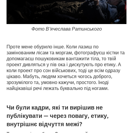
Фото В’ячеслава Ратинського
Проте мене обурило інше. Коли лазиш по
замінованим лісам та моргам, фотографуєш кістки та
допомагаєш пошуковикам вантажити тіла, то твій
проект дивляться у пів ока і дискутують про етику. А
коли проект про сон військових, тоді це всім одразу
цікаво. Мабуть, людям хочеться чогось доброго,
зрозумілого та, умовно кажучи, простого. Іноді
найцікавіші речі лежать буквально під ногами.
Чи були кадри, які ти вирішив не
публікувати — через повагу, етику,
внутрішнє відчуття межі?