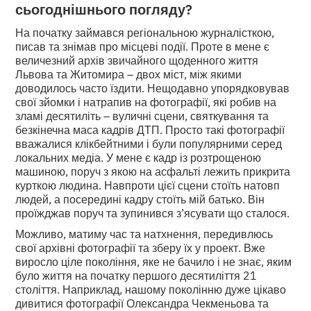
сьогоднішнього погляду?
На початку займався регіональною журналісткою,
писав та знімав про місцеві події. Проте в мене є
величезний архів звичайного щоденного життя
Львова та Житомира – двох міст, між якими
доводилось часто їздити. Нещодавно упорядковував
свої зйомки і натрапив на фотографії, які робив на
зламі десятиліть – вуличні сцени, святкування та
безкінечна маса кадрів ДТП. Просто такі фотографії
вважалися клікбейтними і були популярними серед
локальних медіа. У мене є кадр із розтрощеною
машиною, поруч з якою на асфальті лежить прикрита
курткою людина. Навпроти цієї сцени стоїть натовп
людей, а посередині кадру стоїть мій батько. Він
проїжджав поруч та зупинився з’ясувати що сталося.
Можливо, матиму час та натхнення, передивлюсь
свої архівні фотографії та зберу їх у проект. Вже
виросло ціле покоління, яке не бачило і не знає, яким
було життя на початку першого десятиліття 21
століття. Наприклад, нашому поколінню дуже цікаво
дивитися фотографії Олександра Чекменьова та