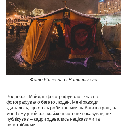
Фото В’ячеслава Ратинського
Водночас, Майдан фотографувало і класно
фотографувало багато людей. Мені завжди
здавалось, що хтось робив знімки, набагато кращі за
мої. Тому у той час майже нічого не показував, не
публікував – кадри здавались нецікавими та
непотрібними.