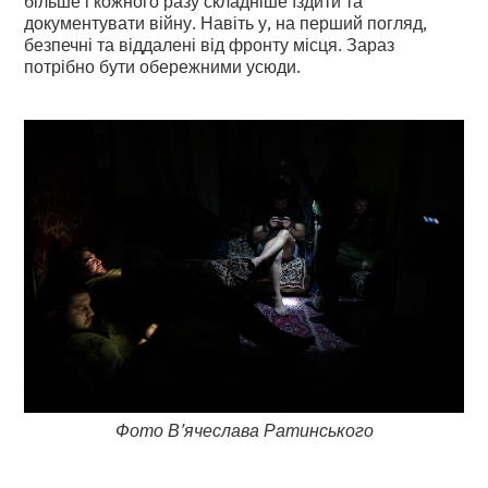
більше і кожного разу складніше їздити та
документувати війну. Навіть у, на перший погляд,
безпечні та віддалені від фронту місця. Зараз
потрібно бути обережними усюди.
Фото В’ячеслава Ратинського