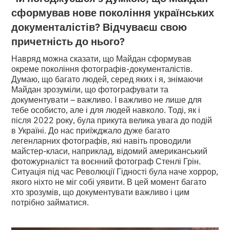
сформував нове покоління українських
документалістів? Відчуваєш свою
причетність до нього?
Навряд можна сказати, що Майдан сформував
окреме покоління фотографів-документалістів.
Думаю, що багато людей, серед яких і я, знімаючи
Майдан зрозуміли, що фотографувати та
документувати – важливо. І важливо не лише для
тебе особисто, але і для людей навколо. Тоді, як і
після 2022 року, була прикута велика увага до подій
в Україні. До нас приїжджало дуже багато
легенларних фотографів, які навіть проводили
майстер-класи, наприклад, відомий американський
фотожурналіст та воєнний фотограф Стенлі Грін.
Ситуація під час Революції Гідності була наче хоррор,
якого ніхто не міг собі уявити. В цей момент багато
хто зрозумів, що документувати важливо і цим
потрібно займатися.