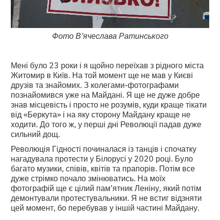
Фото В’ячеслава Ратинського
Мені було 23 роки і я щойно переїхав з рідного міста
Житомир в Київ. На той момент ще не мав у Києві
друзів та знайомих. З колегами-фотографами
познайомився уже на Майдані. Я ще не дуже добре
знав місцевість і просто не розумів, куди краще тікати
від «Беркута» і на яку сторону Майдану краще не
ходити. До того ж, у перші дні Революції падав дуже
сильний дощ.
Революція Гідності починалася із танців і спочатку
нагадувала протести у Білорусі у 2020 році. Було
багато музики, співів, квітів та прапорів. Потім все
дуже стрімко почало змінюватись. На моїх
фотографій ще є цілий пам’ятник Леніну, який потім
демонтували протестувальники. Я не встиг відзняти
цей момент, бо перебував у іншій частині Майдану.