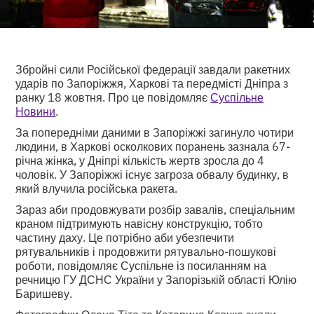
Збройні сили Російської федерації завдали ракетних
ударів по Запоріжжя, Харкові та передмісті Дніпра з
ранку 18 жовтня. Про це повідомляє
Суспільне
Новини
.
За попередніми даними в Запоріжжі загинуло чотири
людини, в Харкові осколкових поранень зазнала 67-
річна жінка, у Дніпрі кількість жертв зросла до 4
чоловік. У Запоріжжі існує загроза обвалу будинку, в
який влучила російська ракета.
Зараз аби продовжувати розбір завалів, спеціальним
краном підтримують навісну конструкцію, тобто
частину даху. Це потрібно аби убезпечити
рятувальників і продовжити рятувально-пошукові
роботи, повідомляє Суспільне із посиланням на
речницю ГУ ДСНС України у Запорізькій області Юлію
Баришеву.
Фотографки Олена Тіта та Катерина Клочко зняли