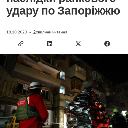
удару по Запоріжжю
•
2
18.10.2023
хвилини читання