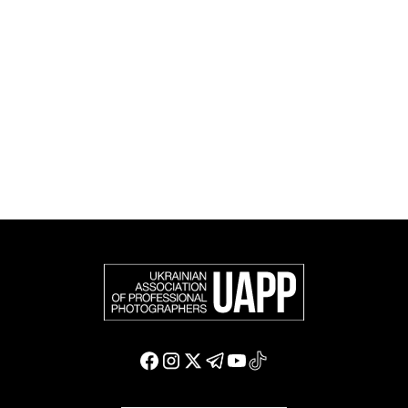
фотографію в міжнародному фотографічному
співтоваристві та є офіційним членом Федерації
європейських фотографів (FEP) — міжнародної
організації, яка представляє більше 50 000
професійних фотографів в Європі та інших країнах
світу.
Доєднатися і підтримати нас