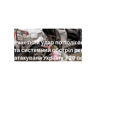
Новини
July 26, 2026
Ракетний удар по полігону на Київщині
та системний обстріл регіонів: як РФ
атакувала Україну з 20 по 26 липня