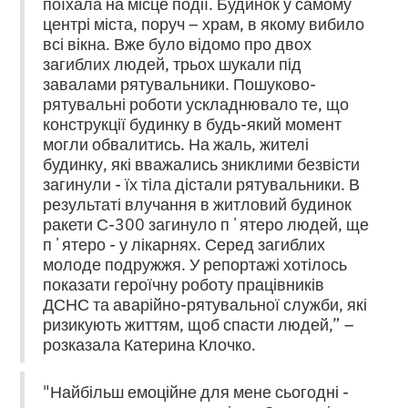
поїхала на місце події. Будинок у самому
центрі міста, поруч – храм, в якому вибило
всі вікна. Вже було відомо про двох
загиблих людей, трьох шукали під
завалами рятувальники. Пошуково-
рятувальні роботи ускладнювало те, що
конструкції будинку в будь-який момент
могли обвалитись. На жаль, жителі
будинку, які вважались зниклими безвісти
загинули - їх тіла дістали рятувальники. В
результаті влучання в житловий будинок
ракети С-300 загинуло пʼятеро людей, ще
пʼятеро - у лікарнях. Серед загиблих
молоде подружжя. У репортажі хотілось
показати героїчну роботу працівників
ДСНС та аварійно-рятувальної служби, які
ризикують життям, щоб спасти людей,” –
розказала Катерина Клочко.
"Найбільш емоційне для мене сьогодні -