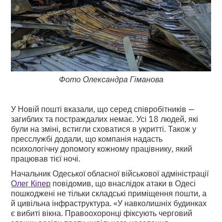
Фото Олександра Гіманова
У Новій пошті вказали, що серед співробітників —
загиблих та постраждалих немає. Усі 18 людей, які
були на зміні, встигли сховатися в укритті. Також у
пресслужбі додали, що компанія надасть
психологічну допомогу кожному працівнику, який
працював тієї ночі.
Начальник Одеської обласної військової адміністрації
Олег Кіпер
повідомив, що внаслідок атаки в Одесі
пошкоджені не тільки складські приміщення пошти, а
й цивільна інфраструктура. «У навколишніх будинках
є вибиті вікна. Правоохоронці фіксують черговий