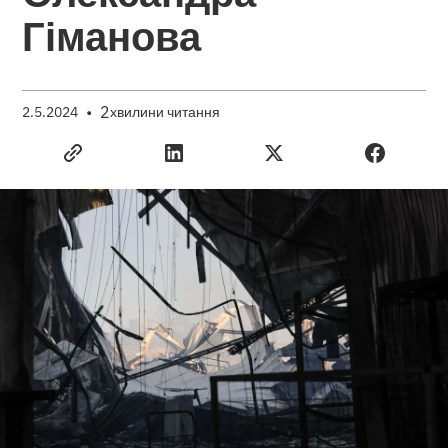
Гіманова
•
2
2.5.2024
хвилини читання