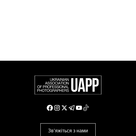
європейських фотографів (FEP) — міжнародної
організації, яка представляє більше 50 000
професійних фотографів в Європі та інших країнах
світу.
Доєднатися і підтримати нас
Зв'яжіться з нами