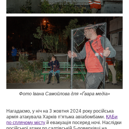
Фото Івана Самойлова для «Ґвара медіа»
Нагадаємо, у ніч на 3 жовтня 2024 року російська
армія атакувала Харків п'ятьма авіабомбами.
КАБи
по сплячому місту
й евакуація посеред ночі. Наслідки
російської атаки по салтівській 5-поверхівці на