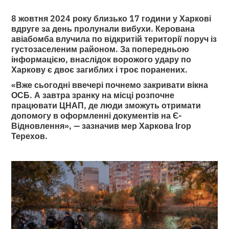
8 жовтня 2024 року близько 17 години у Харкові
вдруге за день пролунали вибухи. Керована
авіабомба влучила по відкритій території поруч із
густозаселеним районом. За попередньою
інформацією, внаслідок ворожого удару по
Харкову є двоє загиблих і троє поранених.
«Вже сьогодні ввечері почнемо закривати вікна
ОСБ. А завтра зранку на місці розпочне
працювати ЦНАП, де люди зможуть отримати
допомогу в оформленні документів на Є-
Відновлення», — зазначив мер Харкова Ігор
Терехов.