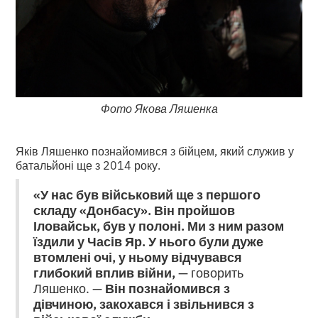
Фото Якова Ляшенка
Яків Ляшенко познайомився з бійцем, який служив у
батальйоні ще з 2014 року.
«У нас був військовий ще з першого
складу «Донбасу». Він пройшов
Іловайськ, був у полоні. Ми з ним разом
їздили у Часів Яр. У нього були дуже
втомлені очі, у ньому відчувався
глибокий вплив війни,
— говорить
Ляшенко. —
Він познайомився з
дівчиною, закохався і звільнився з