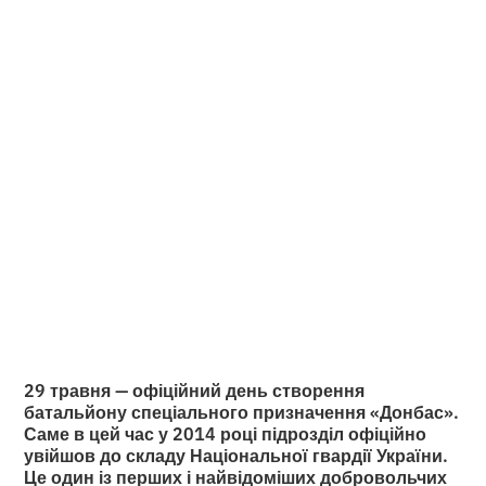
призначення
«Донбас» на
світлинах Якова
Ляшенка
•
2
29.5.2026
хвилини читання
29 травня — офіційний день створення
батальйону спеціального призначення «Донбас».
Саме в цей час у 2014 році підрозділ офіційно
увійшов до складу Національної гвардії України.
Це один із перших і найвідоміших добровольчих