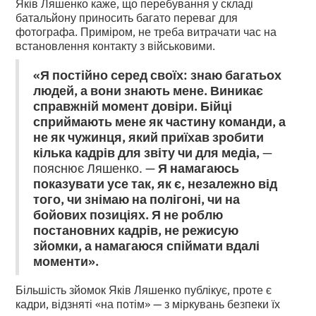
Яків Ляшенко каже, що перебування у складі
батальйону приносить багато переваг для
фотографа. Приміром, не треба витрачати час на
встановлення контакту з військовими.
«Я постійно серед своїх: знаю багатьох
людей, а вони знають мене. Виникає
справжній момент довіри. Бійці
сприймають мене як частину команди, а
не як чужинця, який приїхав зробити
кілька кадрів для звіту чи для медіа,
—
пояснює Ляшенко. —
Я намагаюсь
показувати усе так, як є, незалежно від
того, чи знімаю на полігоні, чи на
бойових позиціях. Я не роблю
постановних кадрів, не режисую
зйомки, а намагаюся спіймати вдалі
моменти».
Більшість зйомок Яків Ляшенко публікує, проте є
кадри, відзняті «на потім» — з міркувань безпеки їх