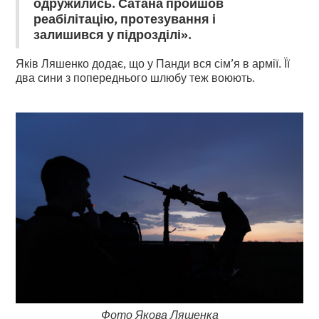
одружились. Сатана пройшов
реабілітацію, протезування і
залишився у підрозділі».
Яків Ляшенко додає, що у Панди вся сім’я в армії. Її
два сини з попереднього шлюбу теж воюють.
Фото Якова Ляшенка