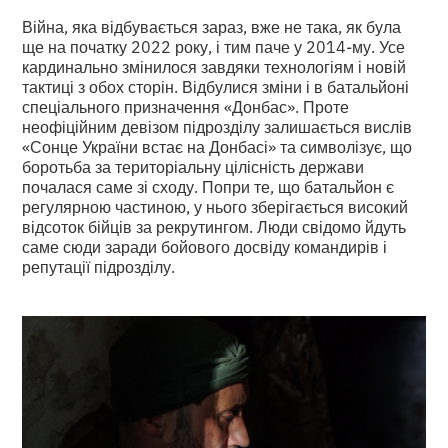
Війна, яка відбувається зараз, вже не така, як була
ще на початку 2022 року, і тим паче у 2014-му. Усе
кардинально змінилося завдяки технологіям і новій
тактиці з обох сторін. Відбулися зміни і в батальйоні
спеціального призначення «Донбас». Проте
неофіційним девізом підрозділу залишається вислів
«Сонце України встає на Донбасі» та символізує, що
боротьба за територіальну цілісність держави
почалася саме зі сходу. Попри те, що батальйон є
регулярною частиною, у нього зберігається високий
відсоток бійців за рекрутингом. Люди свідомо йдуть
саме сюди заради бойового досвіду командирів і
репутації підрозділу.