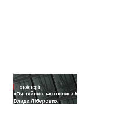
Фотоісторії
July 16, 2026
«Очі війни». Фотокнига Костянтина і
Влади Ліберових