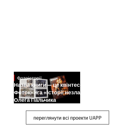
Фотоісторії
July 7, 2026
Назва книги — це квінтесенція її змісту.
Фотокнига «Історії незламного народу»
Олега Пальчика
переглянути всі проекти UAPP