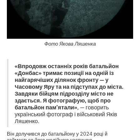
Фото Якова Ляшенка
«Впродовж останніх років батальйон
«Донбас» тримає позиції на одній із
найгарячіших ділянок фронту — у
Часовому Яру та на підступах до міста.
Завдяки бійцям підрозділу місто не
здається. Я фотографую, щоб про
батальйон пам’ятали»
, — говорить
український фотограф і військовий Яків
Ляшенко.
Він долучився до батальйону у 2024 році й
займається його медійною частиною.