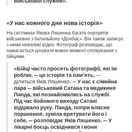
військової служби».
«У нас кожного дня нова історія»
На світлинах Якова Ляшенка багато портретів
військових з батальйону «Донбас». Він також записує
з ними невеликі відео. Фотограф розповідає, що
намагається цінувати кожен момент спілкування з
бійцями.
«Бійці часто просять фотографії, які їм
роблю, — це історія та пам’ять
, —
ділиться Яків Ляшенко. —
У нас є сімейна
пара — військовий Сатана та медикиня
Панда, які познайомились на службі.
Під час бойового виходу Сатані
відірвало руку. Панда, попри власне
поранення, зуміла врятувати його і
себе, — розповідає Яків Ляшенко. — У
лікарні боєць освідчився і вони