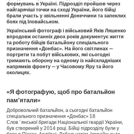
формувань в Україні. Підрозділ пройшов через
найгарячіші точки на сході України, його бійці
брали участь у звільненні Донеччини та запеклих
боях під Іловайськом.
Український фотограф і військовий Яків Ляшенко
впродовж останніх двох років документує життя
та роботу бійців батальйону спеціального
призначення «Донбас». На його світлинах —
портрети та побут військових, які сьогодні
тримають оборону на одному із найскладніших
напрямків фронту — у Часовому Яру та його
околицях.
«Я фотографую, щоб про батальйон
пам’ятали»
Добровольчий батальйон, а сьогодні батальйон
спеціального призначення «Донбас» 18
Словʼянської бригади Національної гвардії України,
був створений у 2014 році. Бійці підрозділу були у
боях в Пісках, Авдіївці, Дебальцевім, Іловайську та