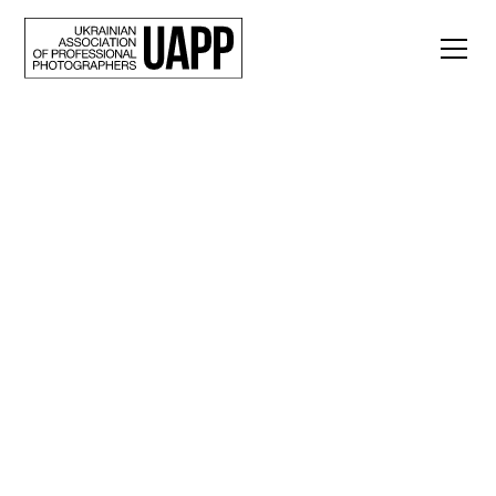
Back
Вони стали
першими. Бійці
батальйону
спеціального