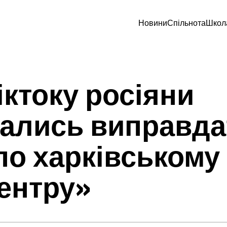
Новини
Спільнота
Школ
тіктоку росіяни
ались виправда
по харківському
ентру»