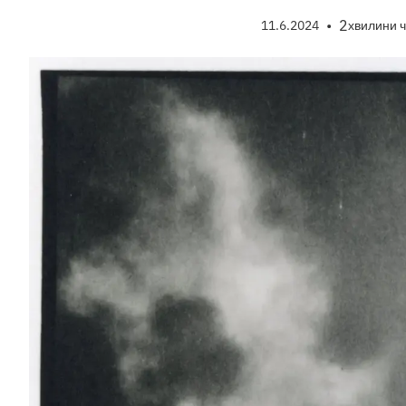
•
2
11.6.2024
хвилини 