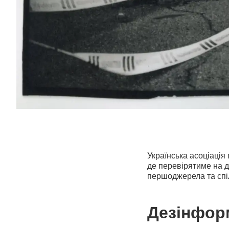
Українська асоціаці
де перевірятиме на д
першоджерела та спі
Дезінформ