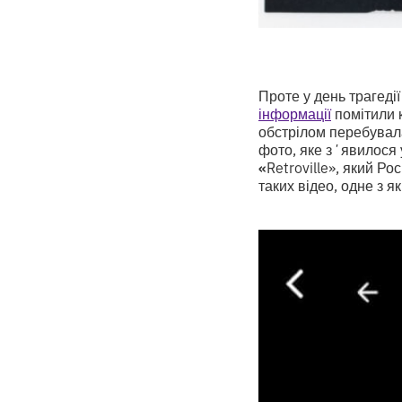
Проте у день трагедії
інформації
помітили 
обстрілом перебувала
фото, яке зʼявилося 
«
Retroville», який Р
таких відео, одне з я