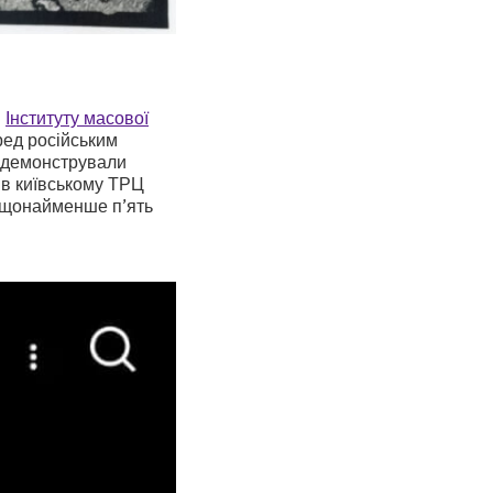
и
Інституту масової
ред російським
о демонстрували
 в київському ТРЦ
и щонайменше п’ять