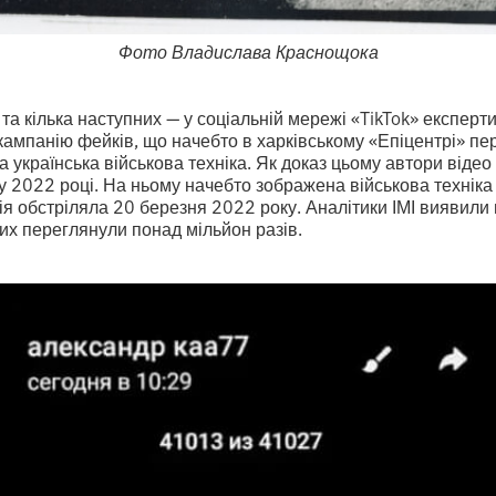
Фото Владислава Краснощока
 та кілька наступних — у соціальній мережі «TikTok» експерт
кампанію фейків, що начебто в харківському «Епіцентрі» пе
 українська військова техніка. Як доказ цьому автори віде
у 2022 році. На ньому начебто зображена військова техніка
осія обстріляла 20 березня 2022 року. Аналітики ІМІ виявил
ких переглянули понад мільйон разів.