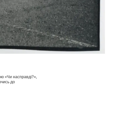
ою «Чи насправді?»,
ючись до