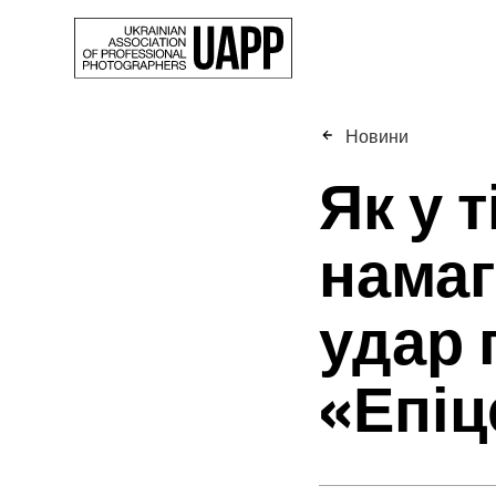
Новини
Як у 
намаг
удар 
«Епіц