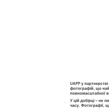
Back
10 фо
•
2
1.9.2025
хвилини ч
UAPP у партнерстві
фотографій, що най
повномасштабної в
У цій добірці – не л
часу. Фотографії, щ