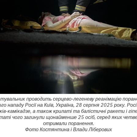
ятувальник проводить серцево-легеневу реанімацію поранен
о нападу Росії на Київ, Україна, 28 серпня 2025 року. Ро
ів-камікадзе, а також крилаті та балістичні ракети і гіп
таті чого загинули щонайменше 25 осіб, серед яких четве
отримали поранення.
Фото Костянтина і Влади Ліберових