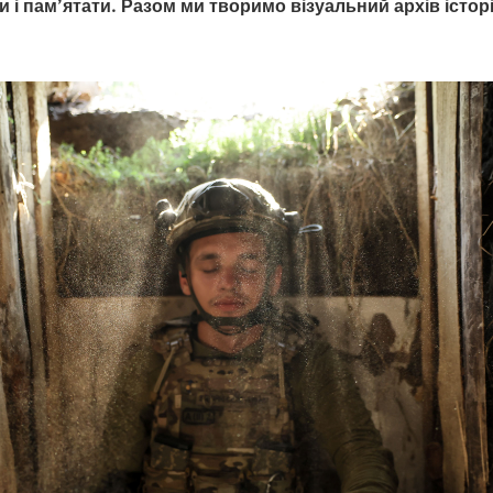
 і пам’ятати. Разом ми творимо візуальний архів історі