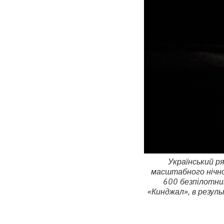
Український р
масштабного нічног
600 безпілотник
«Кинджал», в резуль