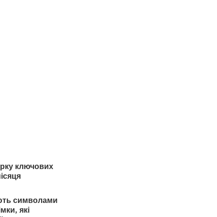
ірку ключових
місяця
тають символами
мки, які