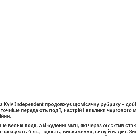
то серпня
итання
 з Kyiv Independent продовжує щомісячну рубрику – доб
точніше передають події, настрій і виклики чергового 
ійни.
ише великі події, а й буденні миті, які через об’єктив с
о фіксують біль, гідність, виснаження, силу й надію. Зні