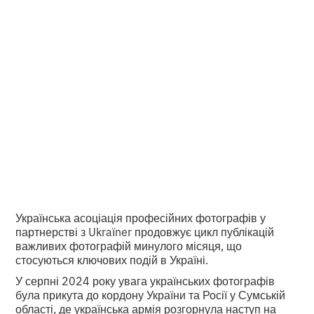
добірка важливих
фото місяця від
UAPP та Ukraїner
•
2
6.9.2024
хвилини читання
Українська асоціація професійних фотографів у
партнерстві з Ukraїner продовжує цикл публікацій
важливих фотографій минулого місяця, що
стосуються ключових подій в Україні.
У серпні 2024 року увага українських фотографів
була прикута до кордону України та Росії у Сумській
області, де українська армія розгорнула наступ на