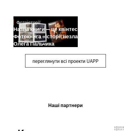
Фотоісторії
July 7, 2026
Назва книги — це квінтесенція її змісту.
Фотокнига «Історії незламного народу»
Олега Пальчика
переглянути всі проекти UAPP
Наші партнери