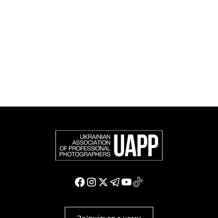
співтоваристві та є офіційним членом Федерації
європейських фотографів (FEP) — міжнародної
організації, яка представляє більше 50 000
професійних фотографів в Європі та інших країнах
світу.
Доєднатися і підтримати нас
Зв'яжіться з нами