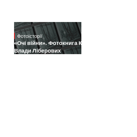
Фотоісторії
July 16, 2026
«Очі війни». Фотокнига Костянтина і
Влади Ліберових