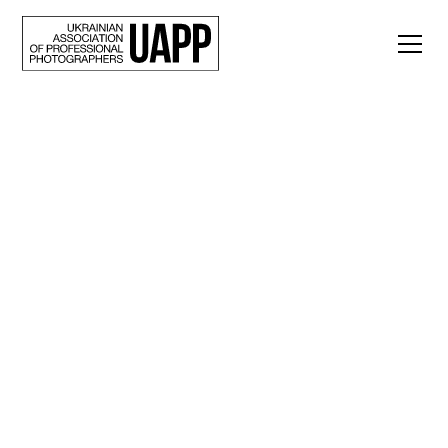
Back
10 фото серпня: