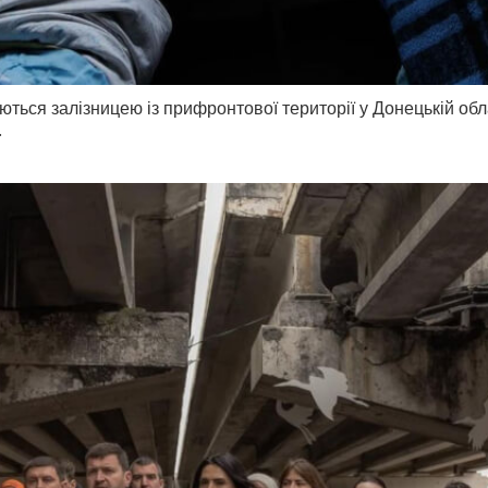
ються залізницею із прифронтової території у Донецькій обл
.