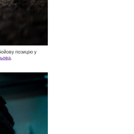
бойову позицію у
льова
.