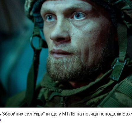
Збройних сил України їде у МТЛБ на позиції неподалік Бах
ї
.