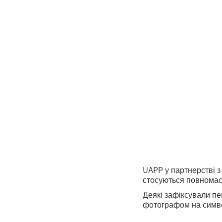
ключо
UAPP 
•
2
7.3.2024
хвилини ч
UAPP у партнерстві з
стосуються повномас
Деякі зафіксували пе
фотографом на символ