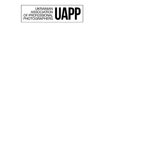
Back
10 фо