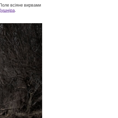
. Поле всіяне вирвами
Кушніра
.