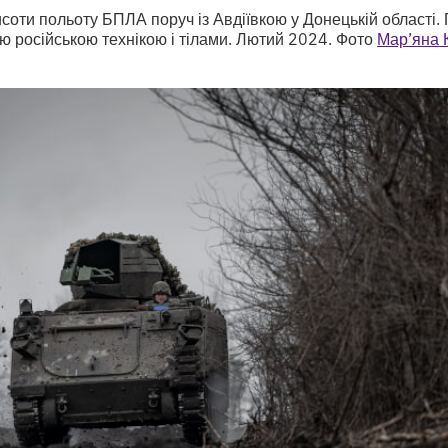
исоти польоту БПЛА поруч із Авдіївкою у Донецькій області
ою російською технікою і тілами. Лютий 2024. Фото
Мар’яна 