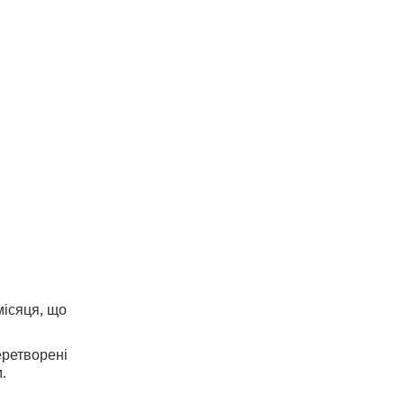
я від
місяця, що
еретворені
.