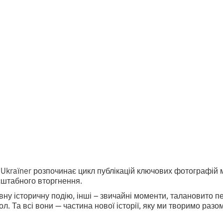
вих фото місяц
та Ukraїner
итання
 Ukraїner розпочинає цикл публікацій ключових фотографій 
штабного вторгнення.
вну історичну подію, інші – звичайні моменти, талановито п
. Та всі вони — частина нової історії, яку ми творимо разом