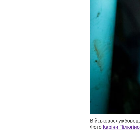
Військовослужбовець 
Фото
Каріни Пілюгіно