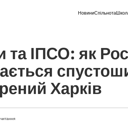
Новини
Спільнота
Школ
 та ІПСО: як Рос
ається спустош
рений Харків
 читання