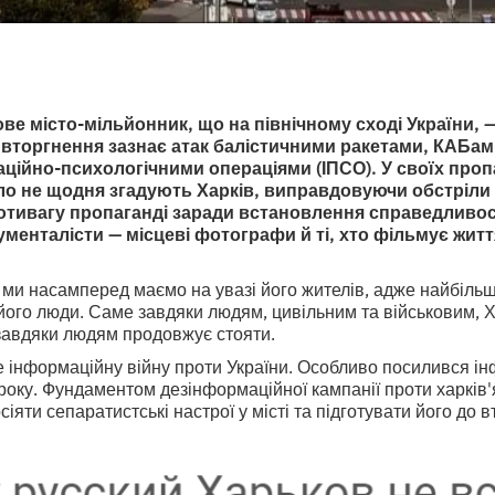
ве місто-мільйонник, що на північному сході України, 
вторгнення зазнає атак балістичними ракетами, КАБам
ційно-психологічними операціями (ІПСО). У своїх про
ло не щодня згадують Харків, виправдовуючи обстріл
отивагу пропаганді заради встановлення справедливо
менталісти — місцеві фотографи й ті, хто фільмує житт
 ми насамперед маємо на увазі його жителів, адже найбільш
 його люди. Саме завдяки людям, цивільним та військовим, Х
 завдяки людям продовжує стояти.
е інформаційну війну проти України. Особливо посилився і
року. Фундаментом дезінформаційної кампанії проти харків
іяти сепаратистські настрої у місті та підготувати його до 