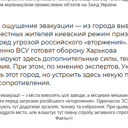
м керівництвом промислових об'єктів на Захід України.
 евакуації — з міста вивозять цілі заводи, а місцевих мешка
ти перед загрозою російського «вторгнення». Одночасно ЗС
ють тут додаткові зусилля, техніку та озброєння. При цьому
віддати місто, але влаштує тут певну спробу активного спро
Факты»)