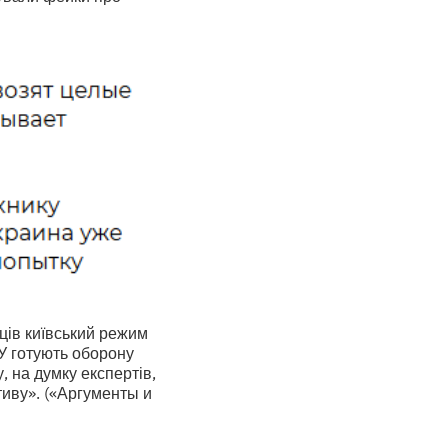
нців київський режим
У готують оборону
, на думку експертів,
тиву». («Аргументы и