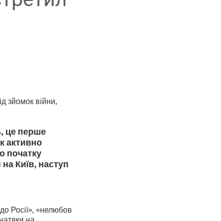
д зйомок війни,
, це перше
ак активно
до початку
на Київ, наступ
до Росії», «нелюбов
натяки на