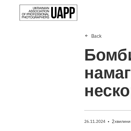
Back
Бомби
намаг
неско
•
2
26.11.2024
хвилини