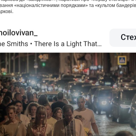
ування «націоналістичними порядками» та «культом бандері
ркові.