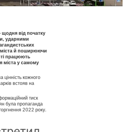
— щодня від початку
и, ударними
пагандистських
и міста й поширюючи
сті працюють
я міста у самому
а цінність кожного
арків встояв на
нформаційний тиск
'ян була пропаганда
вторгнення 2022 року.