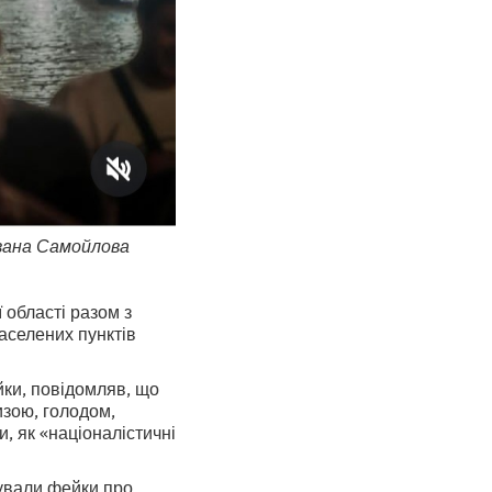
Івана Самойлова
 області разом з
населених пунктів
йки, повідомляв, що
изою, голодом,
, як «націоналістичні
дували фейки про