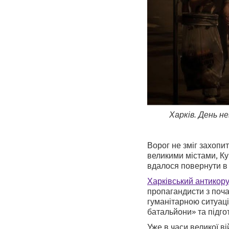
Харків. День н
Ворог не зміг захопи
великими містами, Ку
вдалося повернути в 
Харківський антикор
пропагандисти з поча
гуманітарною ситуаці
батальйони» та підгот
Уже в часи великої в