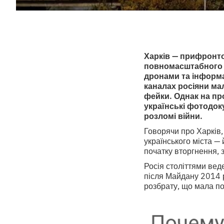
Харків — прифронто
повномасштабного 
дронами та інформа
каналах росіяни ма
фейки. Однак на пр
українські фотодоку
розломі війни.
Говорячи про Харків,
українського міста —
початку вторгнення,
Росія століттями вед
після Майдану 2014 
розбрату, що мала пос