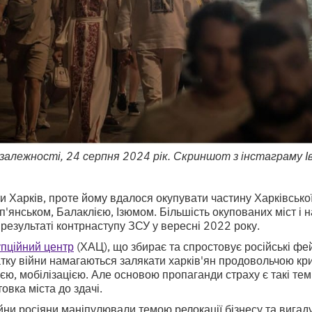
езалежності, 24 серпня 2024 рік. Скриншот з інстаграму 
ти Харків, проте йому вдалося окупувати частину Харківської
п'янськом, Балаклією, Ізюмом. Більшість окупованих міст і 
результаті контрнаступу ЗСУ у вересні 2022 року.
упційний центр
(ХАЦ), що збирає та спростовує російські фе
тку війни намагаються залякати харків'ян продовольчою кр
єю, мобілізацією. Але основою пропаганди страху є такі теми
овка міста до здачі.
ійни росіяни маніпулювали темою релокації бізнесу та вига