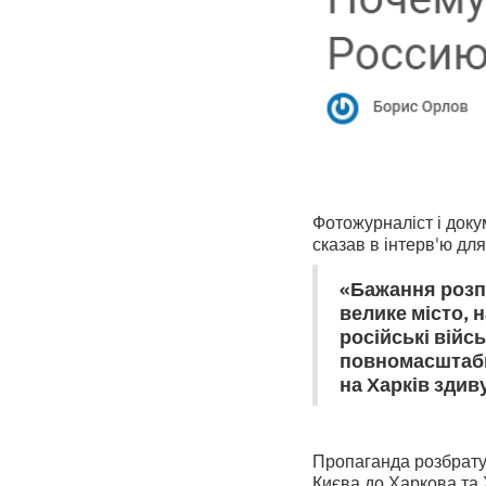
Фотожурналіст і доку
сказав в інтерв'ю дл
«Бажання розпо
велике місто, 
російські війс
повномасштабно
на Харків здив
Пропаганда розбрату 
Києва до Харкова та 