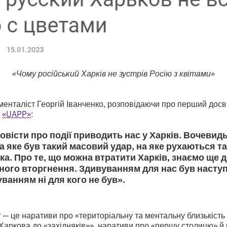
«Чому російський Харків не зустрів Росію з квітами»
менталіст Георгій Іванченко, розповідаючи про перший досві
я
«UAPP»
:
вісти про події приводить нас у Харків. Вочевидь
на яке був такий масовий удар, на яке рухаються т
ька. Про те, що можна втратити Харків, знаємо ще 
го вторгнення. Здивуванням для нас був наступ 
уванням ні для кого не був».
— це наративи про «територіальну та ментальну близькість 
Харкова до «західняків»», наративи про «першу столицю» й 