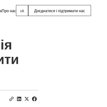
а
Про нас
uk
Доєднатися і підтримати нас
ія
ити