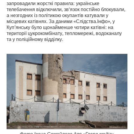
запровадили жорсткі правила: українське
телебачення відключили, зв'язок постійно блокували,
а незгодних із політикою окупантів катували у
місцевих катівнях. За даними «Слідства.Інфо», у
Куп’янську було щонайменше чотири катівні: на
території цукрокомбінату, тепломережі, водоканалу
та у поліційному відділку.
Фото Івана Самойлова для
«
Гвара медіа
»