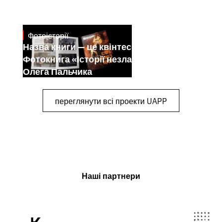
Фотоісторії
July 7, 2026
Назва книги — це квінтесенція її змісту.
Фотокнига «Історії незламного народу»
Олега Пальчика
переглянути всі проекти UAPP
Наші партнери