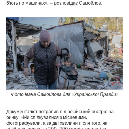
б'ють по машинах», — розповідає Самойлов.
Фото Івана Самойлова для
«
Української Правди
»
Документаліст потрапив під російський обстріл на
ринку. «Ми спілкувалися з місцевими,
фотографували, а за дві хвилини після того, як
відійшли, поруч, за 200–300 метрів, прилетіла