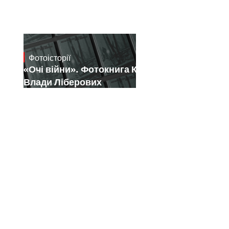
Фотоісторії
July 16, 2026
«Очі війни». Фотокнига Костянтина і
Влади Ліберових