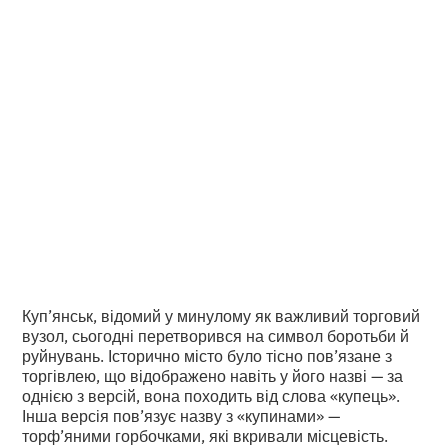
Куп’янськ в
об’єктиві Івана
Самойлова
•
2
27.11.2024
хвилини читання
Куп’янськ, відомий у минулому як важливий торговий
вузол, сьогодні перетворився на символ боротьби й
руйнувань. Історично місто було тісно пов’язане з
торгівлею, що відображено навіть у його назві — за
однією з версій, вона походить від слова «купець».
Інша версія пов’язує назву з «купинами» —
торф’яними горбочками, які вкривали місцевість.