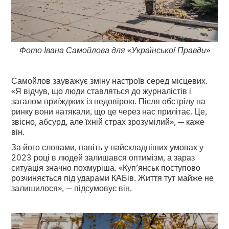
Фото Івана Самойлова для
«
Української Правди
»
Самойлов зауважує зміну настроїв серед місцевих.
«Я відчув, що люди ставляться до журналістів і
загалом приїжджих із недовірою. Після обстрілу на
ринку вони натякали, що це через нас прилітає. Це,
звісно, абсурд, але їхній страх зрозумілий», — каже
він.
За його словами, навіть у найскладніших умовах у
2023 році в людей залишався оптимізм, а зараз
ситуація значно похмуріша. «Куп’янськ поступово
розчиняється під ударами КАБів. Життя тут майже не
залишилося», — підсумовує він.