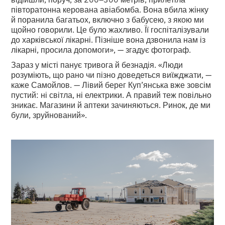
півторатонна керована авіабомба. Вона вбила жінку
й поранила багатьох, включно з бабусею, з якою ми
щойно говорили. Це було жахливо. Її госпіталізували
до харківської лікарні. Пізніше вона дзвонила нам із
лікарні, просила допомоги», — згадує фотограф.
Зараз у місті панує тривога й безнадія. «Люди
розуміють, що рано чи пізно доведеться виїжджати, —
каже Самойлов. — Лівий берег Куп’янська вже зовсім
пустий: ні світла, ні електрики. А правий теж повільно
зникає. Магазини й аптеки зачиняються. Ринок, де ми
були, зруйнований».