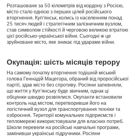
Розташоване за 50 кілометрів від кордону з Росією,
місто стало однією з перших цілей російського
вторгнення. Куп'янськ, колись із населенням понад
25 тисяч людей і стратегічним залізничним вузлом,
став символом стійкості й черговою великою втратою
цієї російсько-української війни. Сьогодні ж це
зруйноване місто, яке зникає під ударами війни.
Окупація: шість місяців терору
На самому початку вторгнення тодішній міський
голова Геннадій Мацегора, обраний від проросійської
партії, здав місто без спротиву. Росіяни запевняли,
що життя у Куп'янську буде звичним, однак ці
обіцянки швидко розвіялися. Окупанти встановили
контроль над містом, перетворивши його на
логістичний вузол для транспортування техніки та
озброєння. Території комунальних підприємств і
тепломережі використовували для власних потреб.
Школи перевели на російські навчальні програми,
замінивши українські підручники. Росіяни