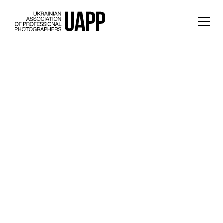
Back
Над містом літають
дрони, росіяни
стоять за 2,5
кілометри.