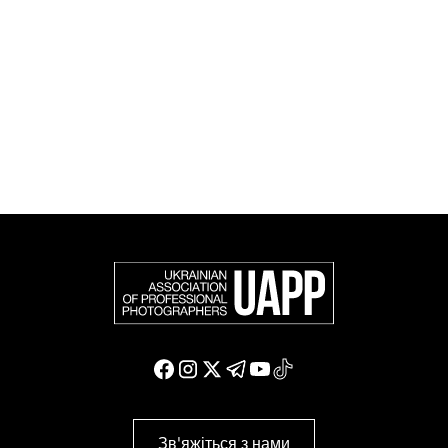
співтоваристві та є офіційним членом Федерації
європейських фотографів (FEP) — міжнародної
організації, яка представляє більше 50 000
професійних фотографів в Європі та інших країнах
світу.
Доєднатися і підтримати нас
Зв'яжіться з нами