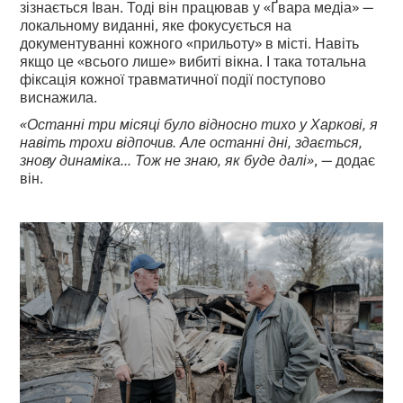
зізнається Іван. Тоді він працював у «Ґвара медіа» —
локальному виданні, яке фокусується на
документуванні кожного «прильоту» в місті. Навіть
якщо це «всього лише» вибиті вікна. І така тотальна
фіксація кожної травматичної події поступово
виснажила.
«Останні три місяці було відносно тихо у Харкові, я
навіть трохи відпочив. Але останні дні, здається,
знову динаміка... Тож не знаю, як буде далі»
, — додає
він.