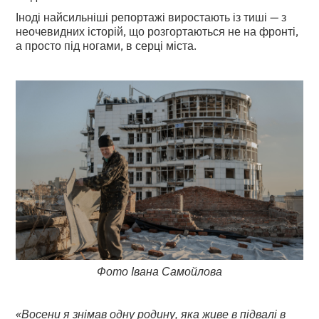
Іноді найсильніші репортажі виростають із тиші — з
неочевидних історій, що розгортаються не на фронті,
а просто під ногами, в серці міста.
Фото Івана Самойлова
«Восени я знімав одну родину, яка живе в підвалі в