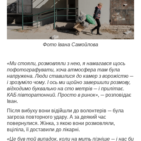
Фото Івана Самойлова
«Ми стояли, розмовляли з нею, я намагався щось
пофотографувати, хоча атмосфера там була
напружена. Люди ставилися до камер з ворожістю —
і зрозуміло чому. І ось ми щойно завершили розмову,
відходимо буквально на сто метрів — і прилітає.
КАБ півторатонний. Просто в ринок»
, — розповідає
Іван.
Після вибуху вони відійшли до волонтерів — була
загроза повторного удару. А за деякий час
повернулися. Жінка, з якою вони розмовляли,
вціліла, її доставили до лікарні.
«Це був той випадок, коли на мить пізніше — і нас би