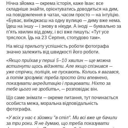
Нічна зйомка — окрема історія, каже Іван: все
складніше знайти, орієнтуватись доводиться на дим,
на повідомлення в чатах, часом просто — на інтуїцію.
«Буває, виїжджаєш на одну вулицю — диму вже нема.
Їдеш на іншу — і знову в нікуди. А іноді — буквально за
п’ять хвилин від дому, і всі вже пишуть: «Тут усе
тряслося. Їдь на 23 Серпня, стопудово там».
На місці прильоту успішність роботи фотографа
значно залежить від швидкості його роботи.
«Якщо приїхав у перші 5–10 хвилин — ще можна
встигнути щось відзняти. Але якщо спізнився —
уже стрічки, поліція, не пускають. Колись я вагався,
а потім зрозумів: треба просто йти впевнено,
показувати акредитацію і працювати. Ніхто за
тебе цього не зробить»
, — розповідає він.
Що саме знімати — окреме питання, тут починається
особиста межа, моральна відповідальність
фотографа.
«У всіх у нас є зйомки "в стіл". Ми всі вже це бачили
за три роки. Я не думаю, що треба показувати