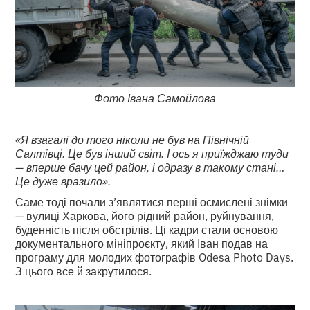
Фото Івана Самойлова
«Я взагалі до того ніколи не був на Північній
Салтівці. Це був інший світ. І ось я приїжджаю туди
— вперше бачу цей район, і одразу в такому стані…
Це дуже вразило».
Саме тоді почали з’являтися перші осмислені знімки
— вулиці Харкова, його рідний район, руйнування,
буденність після обстрілів. Ці кадри стали основою
документального мініпроєкту, який Іван подав на
програму для молодих фотографів Odesa Photo Days.
З цього все й закрутилося.