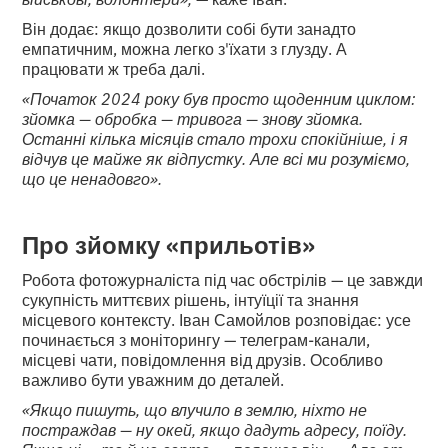
Він додає: якщо дозволити собі бути занадто
емпатичним, можна легко з'їхати з глузду. А
працювати ж треба далі.
«Початок 2024 року був просто щоденним циклом:
зйомка — обробка — тривога — знову зйомка.
Останні кілька місяців стало трохи спокійніше, і я
відчув це майже як відпустку. Але всі ми розуміємо,
що це ненадовго».
Про зйомку «прильотів»
Робота фотожурналіста під час обстрілів — це завжди
сукупність миттєвих рішень, інтуїції та знання
місцевого контексту. Іван Самойлов розповідає: усе
починається з моніторингу — телеграм-канали,
місцеві чати, повідомлення від друзів. Особливо
важливо бути уважним до деталей.
«Якщо пишуть, що влучило в землю, ніхто не
постраждав — ну окей, якщо дадуть адресу, поїду.