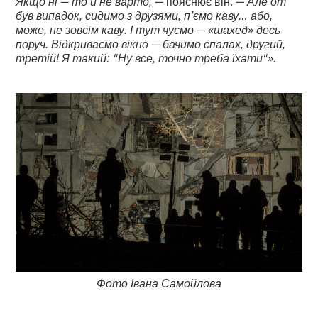
Якщо ні — то й не варто,
— пояснює він. —
Але от
був випадок, сидимо з друзями, п’ємо каву… або,
може, не зовсім каву. І тут чуємо — «шахед» десь
поруч. Відкриваємо вікно — бачимо спалах, другий,
третій! Я такий: "Ну все, точно треба їхати"».
Фото Івана Самойлова