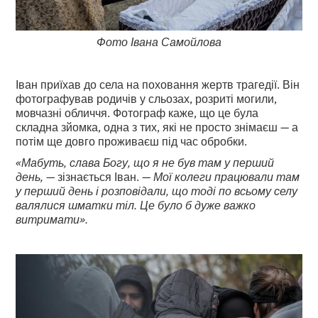
Фото Івана Самойлова
Іван приїхав до села на поховання жертв трагедії. Він
фотографував родичів у сльозах, розриті могили,
мовчазні обличчя. Фотограф каже, що це була
складна зйомка, одна з тих, які не просто знімаєш — а
потім ще довго проживаєш під час обробки.
«Мабуть, слава Богу, що я не був там у перший
день,
— зізнається Іван. —
Мої колеги працювали там
у перший день і розповідали, що тоді по всьому селу
валялися шматки тіл. Це було б дуже важко
витримати».