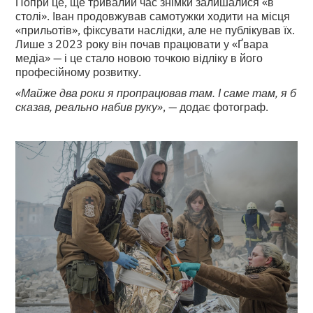
Попри це, ще тривалий час знімки залишалися «в
столі». Іван продовжував самотужки ходити на місця
«прильотів», фіксувати наслідки, але не публікував їх.
Лише з 2023 року він почав працювати у «Ґвара
медіа» — і це стало новою точкою відліку в його
професійному розвитку.
«Майже два роки я пропрацював там. І саме там, я б
сказав, реально набив руку»
, — додає фотограф.