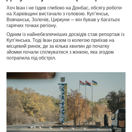
Хоч Іван і не їздив глибоко на Донбас, обсягу роботи
на Харківщині вистачало з головою. Куп’янськ,
Вовчанськ, Золочів, Циркуни — він бував у багатьох
гарячих точках регіону.
Одним із найнебезпечніших досвідів став репортаж із
Куп’янська. Тоді Іван разом із колегою приїхав на
місцевий ринок, де за кілька хвилин до початку
зйомки почали спілкуватися з жінкою, яка згодом
потрапила під обстріл.