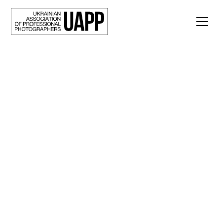
Back
«Мрію зробити
фото останнього
прильоту по
Харкову і знати, що