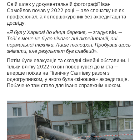
Свій шлях у документальній фотографії Іван
Самойлов почав у 2022 році — але спочатку не як
професіонал, а як першокурсник без акредитації та
досвіду.
«Я був у Харкові до кінця березня,
— згадує він. —
Тоді в мене не було нічого: ані акредитації, ані
нормальної техніки. Лише телефон. Пробував щось
знімати, але результат був слабкий».
Потім були евакуація та складні сімейні обставини. І
тільки влітку 2022-го він повернувся до міста —
вперше поїхав на Північну Салтівку разом з
одногрупником, у якого була «кіношна» акредитація.
Побачене там стало для Івана справжнім шоком.