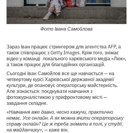
Фото Івана Самойлова
Зараз Іван працює стрингером для агентства AFP, а
також співпрацює з Getty Images. Крім того, знімає
відео у команді локального харківського медіа «Люк»,
а також працює для благодійних організацій.
Сьогодні Іван Самойлов все ще навчається — на
четвертому курсі Харківської державної академії
культури, де опановує операторську майстерність.
Але зізнається: поєднувати навчання з
фотожурналістикою у прифронтовому місті —
завдання складне.
«Навчання вже давно, чесно кажучи, практично
немає. Усе онлайн. А як можна вчити операторську
справу онлайн? Це ж треба знімати в полі, у студії,
на майданчику»
, — каже він.