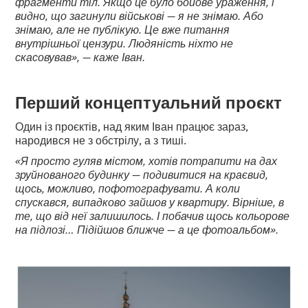
фрагменти тіл. Якщо це було бойове ураження, і
видно, що загинули військові — я не знімаю. Або
знімаю, але не публікую. Це вже питання
внутрішньої цензури. Людяність ніхто не
скасовував», — каже Іван.
Перший концептуальний проєкт
Один із проєктів, над яким Іван працює зараз,
народився не з обстрілу, а з тиші.
«Я просто гуляв містом, хотів потрапити на дах
зруйнованого будинку — подивитися на краєвид,
щось, можливо, пофотографувати. А коли
спускався, випадково зайшов у квартиру. Вірніше, в
те, що від неї залишилось. І побачив щось кольорове
на підлозі… Підійшов ближче — а це фотоальбом».