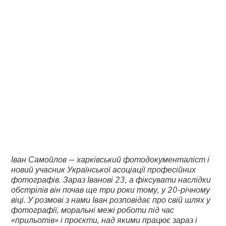
це закінчилося, і
далі мир», — Іван
Самойлов
•
2
25.3.2025
хвилини читання
Іван Самойлов — харківський фотодокументаліст і
новий учасник Української асоціації професійних
фотографів. Зараз Іванові 23, а фіксувати наслідки
обстрілів він почав ще три роки тому, у 20-річному
віці. У розмові з нами Іван розповідає про свій шлях у
фотографії, моральні межі роботи під час
«прильотів» і проєкти, над якими працює зараз і