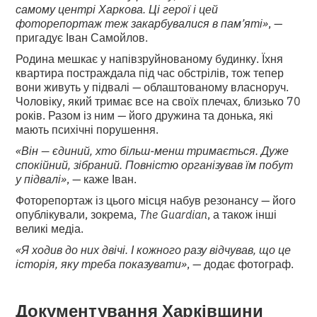
самому центрі Харкова. Ці герої і цей
фоторепортаж теж закарбувалися в пам’яті»
, —
пригадує Іван Самойлов.
Родина мешкає у напівзруйнованому будинку. Їхня
квартира постраждала під час обстрілів, тож тепер
вони живуть у підвалі — облаштованому власноруч.
Чоловіку, який тримає все на своїх плечах, близько 70
років. Разом із ним — його дружина та донька, які
мають психічні порушення.
«Він — єдиний, хто більш-менш тримається. Дуже
спокійний, зібраний. Повністю організував їм побут
у підвалі»
, — каже Іван.
Фоторепортаж із цього місця набув резонансу — його
опублікували, зокрема,
The Guardian
, а також інші
великі медіа.
«Я ходив до них двічі. І кожного разу відчував, що це
історія, яку треба показувати»
, — додає фотограф.
Документування Харківщини