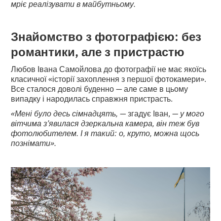
мріє реалізувати в майбутньому.
Знайомство з фотографією: без
романтики, але з пристрастю
Любов Івана Самойлова до фотографії не має якоїсь
класичної «історії захоплення з першої фотокамери».
Все сталося доволі буденно — але саме в цьому
випадку і народилась справжня пристрасть.
«Мені було десь сімнадцять,
— згадує Іван, —
у мого
вітчима з’явилася дзеркальна камера, він теж був
фотолюбителем. І я такий: о, круто, можна щось
познімати».