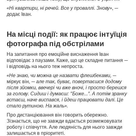
«Ні квартири, ні речей. Все у проваллі. Знову»
, —
додає Іван.
На місці події: як працює інтуїція
фотографа під обстрілами
На запитання про емоційне виснаження Іван
відповідає з паузами. Каже, що це складне питання —
і відповідь на нього теж непроста.
«Не знаю, чи можна це назвати флешбеками,
—
міркує він, —
але так, буває, повертаєшся додому
після зйомки, ввечері чи вже вночі, і просто берешся
за голову. Сидиш і думаєш: "Боже…". А потім зранку
встаєш, наче виспався, і йдеш працювати далі. Це
стало рутиною. На жаль».
Про дистанціювання він говорить обережно.
Зізнається, що не завжди вдається розмежовувати
роботу і співчуття. Але людяність для нього завжди
залишається в пріоритеті.