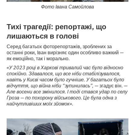
Фото Івана Самойлова
Тихі трагедії: репортажі, що
лишаються в голові
Серед багатьох фоторепортажів, зроблених за
останні роки, Іван вирізняє один особливо важкий —
як емоційно, так і морально.
«У 2023 році в Харкові тривалий час було відносно
спокійно. Здавалося, що все ніби стабілізувалося,
навіть у Києві часом було гучніше. У багатьох було
відчуття, що війна ніби “зупинилась”,
— згадує він. —
Але восени все змінилося. І тоді стався удар по селу
Гроза — по похорону військового. Це була одна з
найчутливіших моїх зйомок».