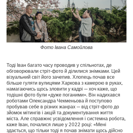
Фото Івана Самойлова
Тоді Іван багато часу проводив у спільнотах, де
обговорювали стріт-фото й ділилися знімками. Цей
візуальний світ його зачепив. Хлопець почав все
більше гуляти вулицями Харкова з камерою в руках,
намагаючись щось зловити у кадрі — хоч каже, що
тодішні фото були «дуже поганими». Він надихався
роботами Олександра Чекменьова й поступово
пробував себе в різних жанрах — від стріт-фото до
зйомок мітингів і акцій та документування життя
міста. Але справжнє усвідомлення і системна робота,
каже Іван, почалися лише у 2022 році: «Мені
здається, що тільки тоді я почав знімати щось дійсно