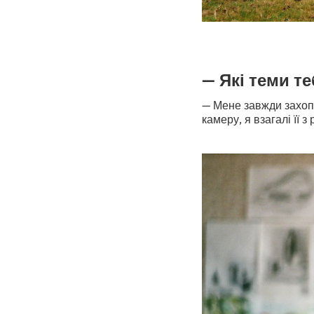
— Які теми т
— Мене завжди захопл
камеру, я взагалі її 