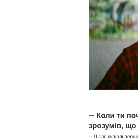
— Коли ти по
зрозумів, що
— Після купівлі перш