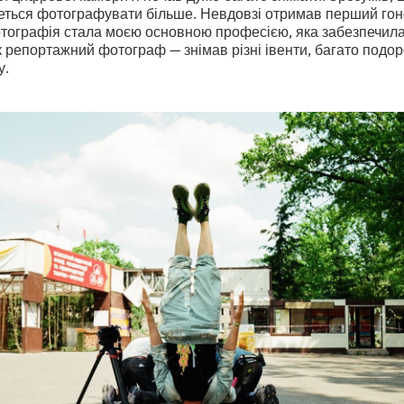
четься фотографувати більше. Невдовзі отримав перший го
отографія стала моєю основною професією, яка забезпечила 
 репортажний фотограф — знімав різні івенти, багато подор
у.