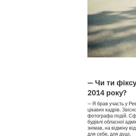
— Чи ти фіксу
2014 року?
— Я брав участь у Ре
цікавих кадрів. Звісн
фотографа подій. Сф
будівлі обласної адмі
знімав, на відміну в
для себе, для душі.