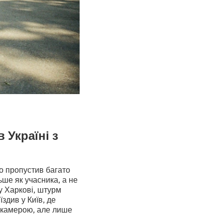
 Україні з
що пропустив багато
ьше як учасника, а не
у Харкові, штурм
їздив у Київ, де
ю камерою, але лише