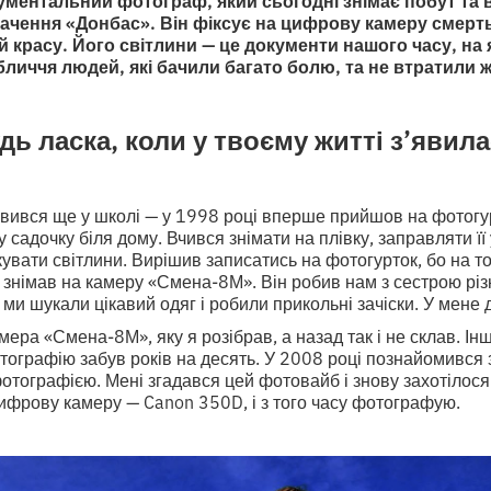
ументальний фотограф, який сьогодні знімає побут та в
ачення «Донбас». Він фіксує на цифрову камеру смерть і
 й красу. Його світлини — це документи нашого часу, на 
обличчя людей, які бачили багато болю, та не втратили ж
дь ласка, коли у твоєму житті з’явил
авився ще у школі — у 1998 році вперше прийшов на фотогу
садочку біля дому. Вчився знімати на плівку, заправляти її 
увати світлини. Вирішив записатись на фотогурток, бо на т
знімав на камеру «Смена-8М». Він робив нам з сестрою різн
 ми шукали цікавий одяг і робили прикольні зачіски. У мене д
мера «Смена-8М», яку я розібрав, а назад так і не склав. І
тографію забув років на десять. У 2008 році познайомився
тографією. Мені згадався цей фотовайб і знову захотілося 
ифрову камеру — Canon 350D, і з того часу фотографую.