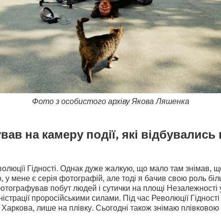
Фото з особистого архіву Якова Ляшенка
вав на камеру події, які відбувались в
волюції Гідності. Однак дуже жалкую, що мало там знімав, 
о, у мене є серія фотографій, але тоді я бачив свою роль біл
отографував побут людей і сутички на площі Незалежності 
ністрації проросійськими силами. Під час Революції Гідності 
ід Харкова, лише на плівку. Сьогодні також знімаю плівково