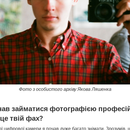
Фото з особистого архіву Якова Ляшенка
чав займатися фотографією професій
 це твій фах?
ої цифрової камери я почав дуже багато знімати. Зрозумів, 