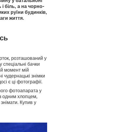
ійну у батальйоні
 біль, а на чорно-
яких руїни будинків,
аги життя.
ась
рток, розташований у
у спеціальні бачки
ой момент мій
і чудернацькі знімки
осі є ці фотографії.
ншого фотоапарата у
 з одним хлопцем,
знімати. Купив у