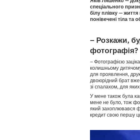
Яків Ляшенко — док
спеціального призн
білу плівку — життя
понівечені тіла та 
– Розкажи, бу
фотографія?
– Фотографією зацік
колишньому дитячому 
для проявлення, друк
двоюрідний брат вже 
зі спалахом, для яких
У мене також була ка
мене не було, тож фо
який захоплювався фо
кредит свою першу ц