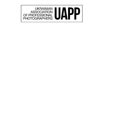
Back
«Коже
зніма
прост