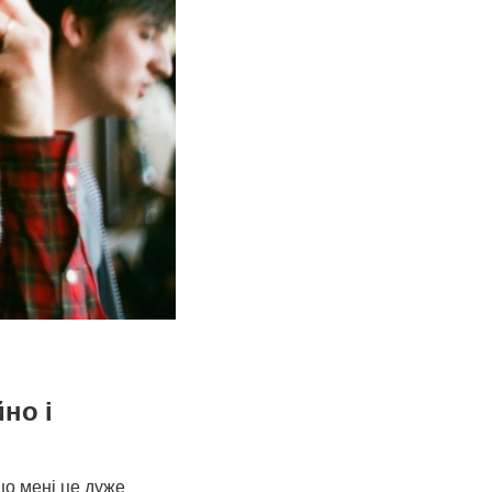
но і
що мені це дуже