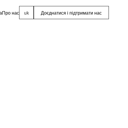
а
Про нас
uk
Доєднатися і підтримати нас
онту
ограф