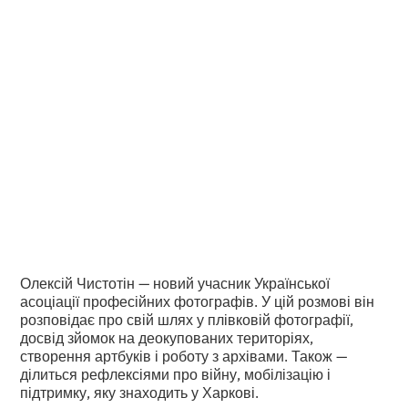
про ландшафти
війни і чорно-білі
плівкові фото
•
2
15.4.2025
хвилини читання
Олексій Чистотін — новий учасник Української
асоціації професійних фотографів. У цій розмові він
розповідає про свій шлях у плівковій фотографії,
досвід зйомок на деокупованих територіях,
створення артбуків і роботу з архівами. Також —
ділиться рефлексіями про війну, мобілізацію і
підтримку, яку знаходить у Харкові.