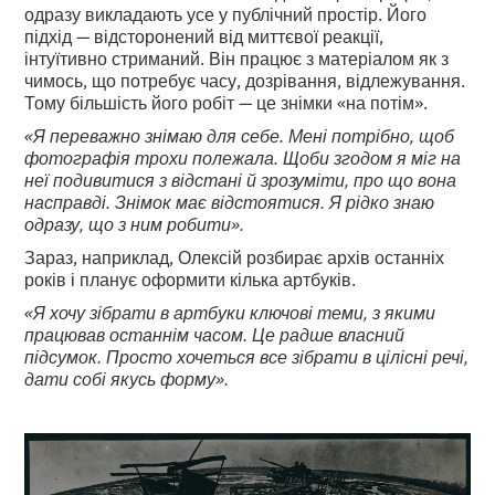
одразу викладають усе у публічний простір. Його
підхід — відсторонений від миттєвої реакції,
інтуїтивно стриманий. Він працює з матеріалом як з
чимось, що потребує часу, дозрівання, відлежування.
Тому більшість його робіт — це знімки «на потім».
«Я переважно знімаю для себе. Мені потрібно, щоб
фотографія трохи полежала. Щоби згодом я міг на
неї подивитися з відстані й зрозуміти, про що вона
насправді. Знімок має відстоятися. Я рідко знаю
одразу, що з ним робити».
Зараз, наприклад, Олексій розбирає архів останніх
років і планує оформити кілька артбуків.
«Я хочу зібрати в артбуки ключові теми, з якими
працював останнім часом. Це радше власний
підсумок. Просто хочеться все зібрати в цілісні речі,
дати собі якусь форму».