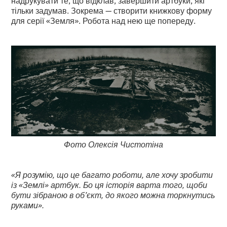
надрукувати те, що відклав, завершити артбуки, які
тільки задумав. Зокрема — створити книжкову форму
для серії «Земля». Робота над нею ще попереду.
Фото Олексія Чистотіна
«Я розумію, що це багато роботи, але хочу зробити
із «Землі» артбук. Бо ця історія варта того, щоби
бути зібраною в об’єкт, до якого можна торкнутись
руками».