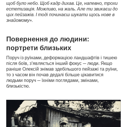
щоб було небо. Щоб кадр дихав. Це, напевно, трохи
естетизація. Можливо, на жаль. Але ти звикаєш до
цих пейзажів. І тоді починаєш шукати щось нове в
знайомому».
Повернення до людини:
портрети близьких
Поруч із руїнами, деформацією ландшафтів і тишею
після боїв, з’являється інший фокус — люди. Якщо
раніше Олексій знімав здебільшого пейзажі та руїни,
то з часом він почав дедалі більше цікавитися
людьми поруч — їхніми поглядами, змінами,
близькістю.