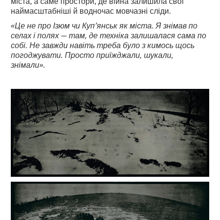
міста, а саме простори, де війна залишила свої
наймасштабніші й водночас мовчазні сліди.
«Це не про Ізюм чи Куп’янськ як міста. Я знімав по
селах і полях — там, де техніка залишалася сама по
собі. Не завжди навіть треба було з кимось щось
погоджувати. Просто приїжджали, шукали,
знімали».