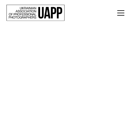
Back
Олексій Чистотін