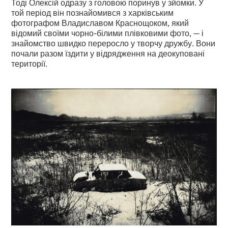
Тоді Олексій одразу з головою поринув у зйомки. У
той період він познайомився з харківським
фотографом Владиславом Краснощоком, який
відомий своїми чорно-білими плівковими фото, — і
знайомство швидко переросло у творчу дружбу. Вони
почали разом їздити у відрядження на деокуповані
території.