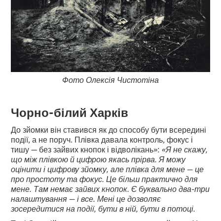
Фото Олексія Чистотіна
Чорно-білий Харків
До зйомки він ставився як до способу бути всередині
події, а не поруч. Плівка давала контроль, фокус і
тишу — без зайвих кнопок і відволікань»:
«Я не скажу,
що між плівкою й цифрою якась прірва. Я можу
оцінити і цифрову зйомку, але плівка для мене — це
про простоту та фокус. Це більш практично для
мене. Там немає зайвих кнопок. Є буквально два-три
налаштування — і все. Мені це дозволяє
зосередитися на події, бути в ній, бути в потоці.