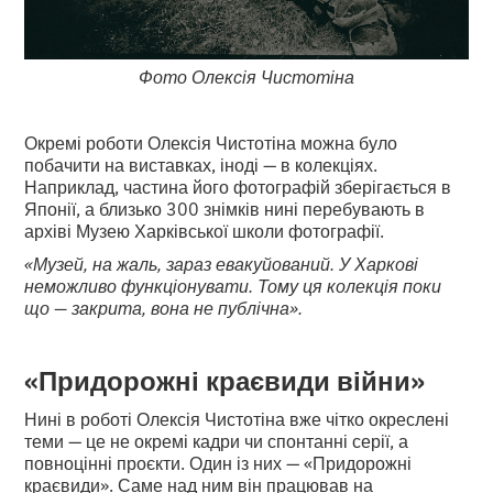
Фото Олексія Чистотіна
Окремі роботи Олексія Чистотіна можна було
побачити на виставках, іноді — в колекціях.
Наприклад, частина його фотографій зберігається в
Японії, а близько 300 знімків нині перебувають в
архіві Музею Харківської школи фотографії.
«Музей, на жаль, зараз евакуйований. У Харкові
неможливо функціонувати. Тому ця колекція поки
що — закрита, вона не публічна».
«Придорожні краєвиди війни»
Нині в роботі Олексія Чистотіна вже чітко окреслені
теми — це не окремі кадри чи спонтанні серії, а
повноцінні проєкти. Один із них — «Придорожні
краєвиди». Саме над ним він працював на