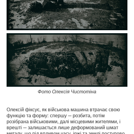
Фото Олексія Чистотіна
Олексій фіксує, як військова машина втрачає свою
функцію та форму: спершу — розбита, потім
розібрана військовими, далі місцевими жителями, і
врешті — залишається лише деформований шмат
металу, що під впливом часу, іржі та землі поступово