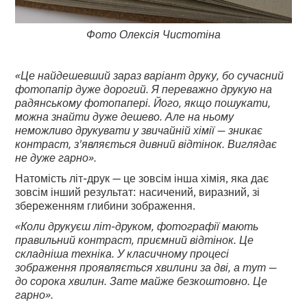
Фото Олексія Чистотіна
«Це найдешевший зараз варіант друку, бо сучасний
фотопапір дуже дорогий. Я переважно друкую на
радянському фотопапері. Його, якщо пошукати,
можна знайти дуже дешево. Але на ньому
неможливо друкувати у звичайній хімії — зникає
контраст, з'являється дивний відтінок. Виглядає
не дуже гарно».
Натомість літ-друк — це зовсім інша хімія, яка дає
зовсім інший результат: насичений, виразний, зі
збереженням глибини зображення.
«Коли друкуєш літ-друком, фотографії мають
правильний контраст, приємний відтінок. Це
складніша техніка. У класичному процесі
зображення проявляється хвилини за дві, а тут —
до сорока хвилин. Зате майже безкоштовно. Це
гарно».