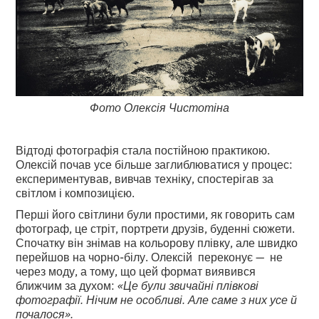
Фото Олексія Чистотіна
Відтоді фотографія стала постійною практикою.
Олексій почав усе більше заглиблюватися у процес:
експериментував, вивчав техніку, спостерігав за
світлом і композицією.
Перші його світлини були простими, як говорить сам
фотограф, це стріт, портрети друзів, буденні сюжети.
Спочатку він знімав на кольорову плівку, але швидко
перейшов на чорно-білу. Олексій переконує — не
через моду, а тому, що цей формат виявився
ближчим за духом:
«Це були звичайні плівкові
фотографії. Нічим не особливі. Але саме з них усе й
почалося».