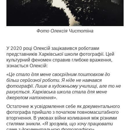
Фото Олексія Чистотіна
У 2020 році Олексій зацікавився роботами
представників Харківської школи фотографії. Цей
культурний феномен справив глибоке враження,
зізнається Олексій:
«Це стало для мене своєрідним поштовхом до
більш серйозної роботи.
Я ніде не навчався
фотографії. Лише в художньому училищі, але то не
рахується. Харківська школа стала для мене
джерелом натхнення»
.
Остаточне ж усвідомлення себе як документального
фотографа прийшло з початком повномасштабного
вторгнення. В умовах війни коливання між різними
стилями зникли.
«Я зрозумів, що хочу працювати
саме з документальною фотографією».