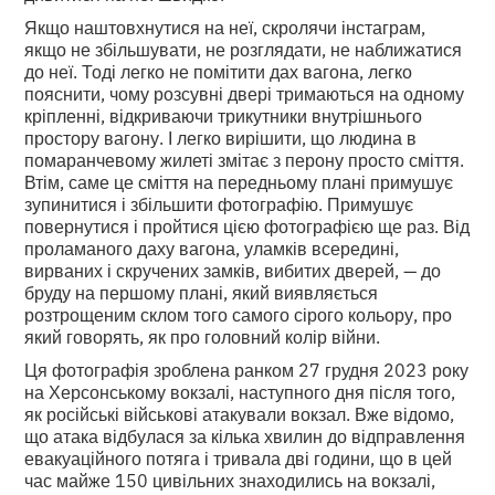
Якщо наштовхнутися на неї, скролячи інстаграм,
якщо не збільшувати, не розглядати, не наближатися
до неї. Тоді легко не помітити дах вагона, легко
пояснити, чому розсувні двері тримаються на одному
кріпленні, відкриваючи трикутники внутрішнього
простору вагону. І легко вирішити, що людина в
помаранчевому жилеті змітає з перону просто сміття.
Втім, саме це сміття на передньому плані примушує
зупинитися і збільшити фотографію. Примушує
повернутися і пройтися цією фотографією ще раз. Від
проламаного даху вагона, уламків всередині,
вирваних і скручених замків, вибитих дверей, — до
бруду на першому плані, який виявляється
розтрощеним склом того самого сірого кольору, про
який говорять, як про головний колір війни.
Ця фотографія зроблена ранком 27 грудня 2023 року
на Херсонському вокзалі, наступного дня після того,
як російські військові атакували вокзал. Вже відомо,
що атака відбулася за кілька хвилин до відправлення
евакуаційного потяга і тривала дві години, що в цей
час майже 150 цивільних знаходились на вокзалі,