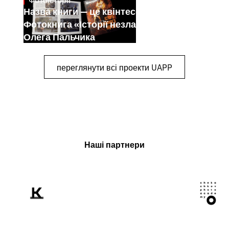
Назва книги — це квінтесенція її змісту.
Фотокнига «Історії незламного народу»
Олега Пальчика
переглянути всі проекти UAPP
Наші партнери