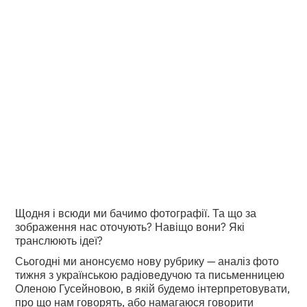
самому собі”. Олена
Гусейнова аналізує
фото тижня
•
2
7.1.2024
хвилини читання
Щодня і всюди ми бачимо фотографії. Та що за
зображення нас оточують? Навіщо вони? Які
транслюють ідеї?
Сьогодні ми анонсуємо нову рубрику — аналіз фото
тижня з українською радіоведучою та письменницею
Оленою Гусейновою, в якій будемо інтерпретовувати,
про що нам говорять, або намагаюся говорити