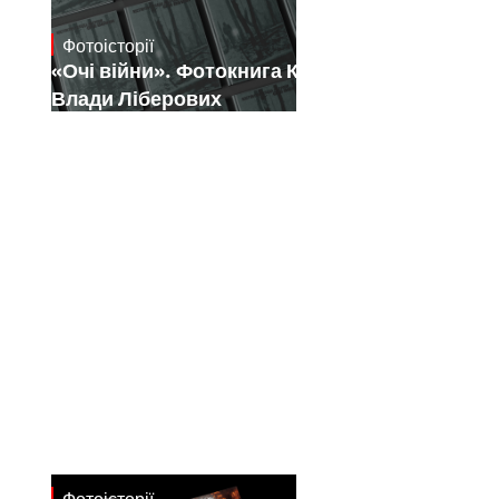
Фотоісторії
July 16, 2026
«Очі війни». Фотокнига Костянтина і
Влади Ліберових
Фотоісторії
July 7, 2026