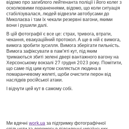
відомо про загиблого лейтенанта поліції і його колег з
осколковими пораненнями, відомо, що коли ситуація
стабілізувалася, людей відвезли автобусами до
Миколаєва і там їх чекали резервні вагони, якими
вони і рушили далі.
В цій фотографії є все це: страх, тривога, втрати,
чекання, евакуаційний протокол. А ще в ній є вимога,
вимога зробити зусилля. Вимога зберігати пильність.
Вимога зафіксувати в пам’яті кут, під яким
тримаються збиті зелені двері вантажного вагону на
Херсонському вокзалі 27 грудня 2023 року. Помітити,
що саме під цим кутом схиляється людина в
помаранчевому желеті, щоби очистити перон від
наслідків російської атаки.
І відчути цей кут в самому собі.
Ми вдячні
work.ua
за підтримку фотографічної
спільноти та допомогу в підсиленні українських