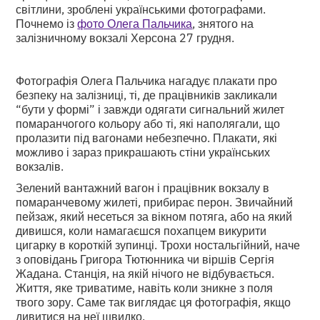
світлини, зроблені українськими фотографами.
Почнемо із
фото Олега Пальчика
, знятого на
залізничному вокзалі Херсона 27 грудня.
Фотографія Олега Пальчика нагадує плакати про
безпеку на залізниці, ті, де працівників закликали
“бути у формі” і завжди одягати сигнальний жилет
помаранчогого кольору або ті, які наполягали, що
пролазити під вагонами небезпечно. Плакати, які
можливо і зараз прикрашають стіни українських
вокзалів.
Зелений вантажний вагон і працівник вокзалу в
помаранчевому жилеті, прибирає перон. Звичайний
пейзаж, який несеться за вікном потяга, або на який
дивишся, коли намагаєшся похапцем викурити
цигарку в короткій зупинці. Трохи ностальгійний, наче
з оповідань Григора Тютюнника чи віршів Сергія
Жадана. Станція, на якій нічого не відбувається.
Життя, яке триватиме, навіть коли зникне з поля
твого зору. Саме так виглядає ця фотографія, якщо
дивитися на неї швидко.