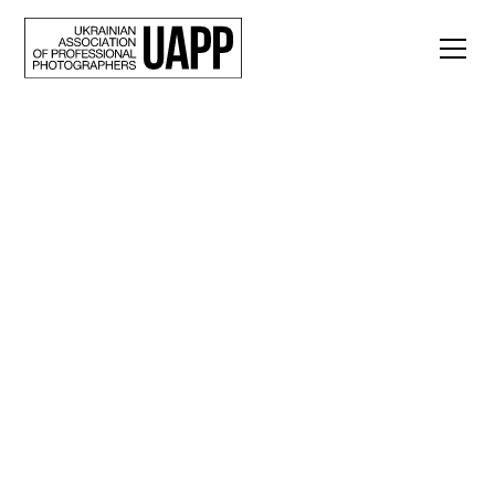
Back
“Відчути цей кут в