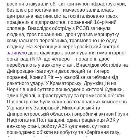
росіяни атакували обʼєкт критичної інфраструктури,
без електропостачання тимчасово залишилась
центральна частина міста, госпіталізовано трьох
працівників підприємства, поранений 16-річний
хлопець. Внаслідок обстрілу з РСЗВ загинула
людина, троє поранених; дрон уразив маршрутку
комунального перевізника, травмовано ще одну
людину. На Херсонщині через російський обстріл
загинуло
двоє фахівців з розмінування гуманітарної
організації NPA, ще четверо — поранені, двоє
перебувають у важкому стані. Внаслідок обстрілів на
Дніпровщині загинули двоє людей та п’ятеро
поранені, Кривий Ріг — у жалобі за загиблими від
ракетного удару. У Краматорську, Дружківці й на
Чернігівщині суттєво пошкоджено житлові будинки,
адмінбудівлі, інфраструктуру та промислові об'єкти.
Під обстрілом були кілька автозаправних комплексів
Укрнафти у Запорізькій, Миколаївській та
Дніпропетровській областях і виробничі активи Групи
Нафтогаз на Полтавщині, одна працівниця АЗК у
важкому стані, роботу АЗК зупинено, суттєво
пошкоджено об’єкти видобутку та зберігання газу,