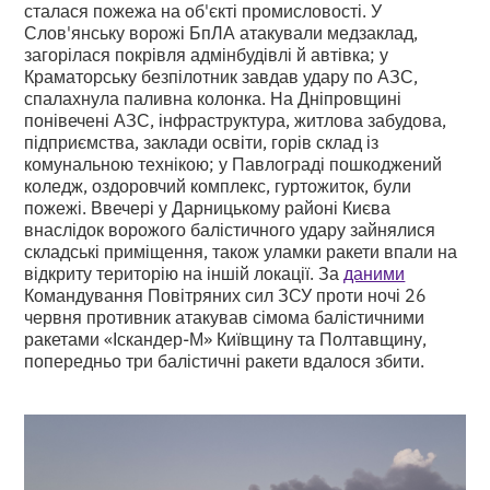
сталася пожежа на об'єкті промисловості. У
Слов'янську ворожі БпЛА атакували медзаклад,
загорілася покрівля адмінбудівлі й автівка; у
Краматорську безпілотник завдав удару по АЗС,
спалахнула паливна колонка. На Дніпровщині
понівечені АЗС, інфраструктура, житлова забудова,
підприємства, заклади освіти, горів склад із
комунальною технікою; у Павлограді пошкоджений
коледж, оздоровчий комплекс, гуртожиток, були
пожежі. Ввечері у Дарницькому районі Києва
внаслідок ворожого балістичного удару зайнялися
складські приміщення, також уламки ракети впали на
відкриту територію на іншій локації. За
даними
Командування Повітряних сил ЗСУ проти ночі 26
червня противник атакував сімома балістичними
ракетами «Іскандер-М» Київщину та Полтавщину,
попередньо три балістичні ракети вдалося збити.