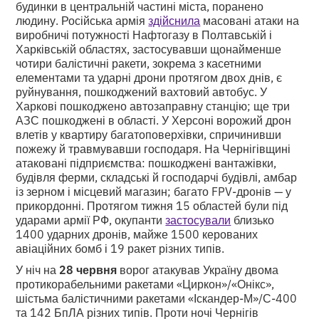
будинки в центральній частині міста, поранено
людину. Російська армія
здійснила
масовані атаки на
виробничі потужності Нафтогазу в Полтавській і
Харківській областях, застосувавши щонайменше
чотири балістичні ракети, зокрема з касетними
елементами та ударні дрони протягом двох днів, є
руйнування, пошкоджений вахтовий автобус. У
Харкові пошкоджено автозаправну станцію; ще три
АЗС пошкоджені в області. У Херсоні ворожий дрон
влетів у квартиру багатоповерхівки, спричинивши
пожежу й травмувавши господаря. На Чернігівщині
атаковані підприємства: пошкоджені вантажівки,
будівля ферми, складські й господарчі будівлі, амбар
із зерном і місцевий магазин; багато FPV-дронів — у
прикордонні. Протягом тижня 15 областей були під
ударами армії РФ, окупанти
застосували
близько
1400 ударних дронів, майже 1500 керованих
авіаційних бомб і 19 ракет різних типів.
У ніч на
28 червня
ворог атакував Україну двома
протикорабельними ракетами «Циркон»/«Онікс»,
шістьма балістичними ракетами «Іскандер-М»/С-400
та 142 БпЛА різних типів. Проти ночі Чернігів