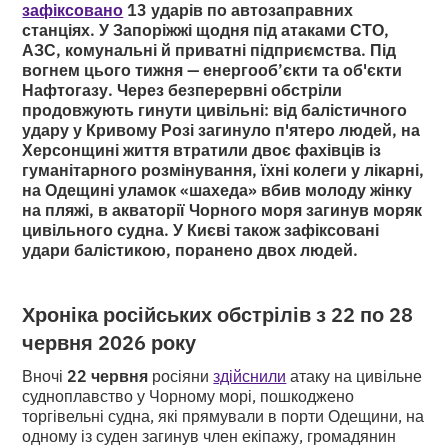
зафіксовано
13 ударів по автозаправних
станціях. У Запоріжжі щодня під атаками СТО,
АЗС, комунальні й приватні підприємства. Під
вогнем цього тижня — енергооб’єкти та об'єкти
Нафтогазу. Через безперервні обстріли
продовжують гинути цивільні: від балістичного
удару у Кривому Розі загинуло п'ятеро людей, на
Херсонщині життя втратили двоє фахівців із
гуманітарного розмінування, їхні колеги у лікарні,
на Одещині уламок «шахеда» вбив молоду жінку
на пляжі, в акваторії Чорного моря загинув моряк
цивільного судна. У Києві також зафіксовані
удари балістикою, поранено двох людей.
Хроніка російських обстрілів з 22 по 28
червня 2026 року
Вночі
22 червня
росіяни
здійснили
атаку на цивільне
судноплавство у Чорному морі, пошкоджено
торгівельні судна, які прямували в порти Одещини, на
одному із суден загинув член екіпажу, громадянин