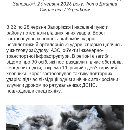
Запоріжжі, 25 червня 2026 року. Фото Дмитра
Смолієнка / Укрінформ
З 22 по 28 червня Запоріжжя і населені пункти
району потерпали від циклічних ударів. Ворог
застосовував керовані авіабомби, ударні
безпілотники й артилерійські удари, свідомо цілячись
у житлову забудову, АЗС, об'єкти інженерно-
транспортної інфраструктури. В регіоні є загиблі,
відомо про 90 осіб, які постраждали під час обстрілів,
серед них є діти, зокрема 11-річний і дев’ятирічний
хлопчики. Ворог застосовував тактику повторних
ударів: під час ліквідації однієї з нічних атак росіяни
влучили дроном по рятувальниках ДСНС,
пошкодивши спецтехніку.