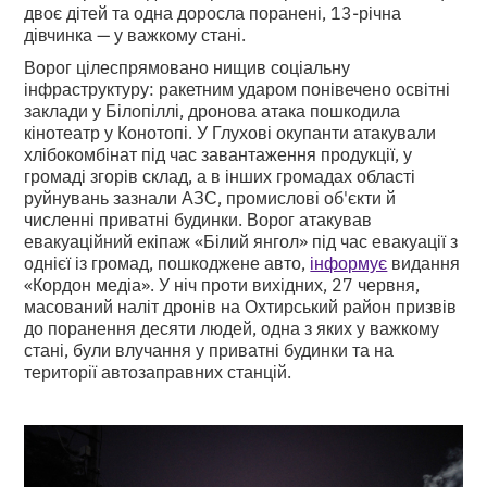
двоє дітей та одна доросла поранені, 13-річна
дівчинка — у важкому стані.
Ворог цілеспрямовано нищив соціальну
інфраструктуру: ракетним ударом понівечено освітні
заклади у Білопіллі, дронова атака пошкодила
кінотеатр у Конотопі. У Глухові окупанти атакували
хлібокомбінат під час завантаження продукції, у
громаді згорів склад, а в інших громадах області
руйнувань зазнали АЗС, промислові об'єкти й
численні приватні будинки. Ворог атакував
евакуаційний екіпаж «Білий янгол» під час евакуації з
однієї із громад, пошкоджене авто,
інформує
видання
«Кордон медіа». У ніч проти вихідних, 27 червня,
масований наліт дронів на Охтирський район призвів
до поранення десяти людей, одна з яких у важкому
стані, були влучання у приватні будинки та на
території автозаправних станцій.