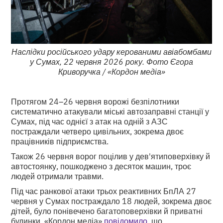
Наслідки російського удару керованими авіабомбами
у Сумах, 22 червня 2026 року. Фото Єгора
Криворучка / «Кордон медіа»
Протягом 24–26 червня ворожі безпілотники
систематично атакували міські автозаправні станції у
Сумах, під час однієї з атак на одній з АЗС
постраждали четверо цивільних, зокрема двоє
працівників підприємства.
Також 26 червня ворог поцілив у дев'ятиповерхівку й
автостоянку, пошкоджено з десяток машин, троє
людей отримали травми.
Під час ранкової атаки трьох реактивних БпЛА 27
червня у Сумах постраждало 18 людей, зокрема двоє
дітей, було понівечено багатоповерхівки й приватні
будинки. «Кордон медіа»
повідомило
, що