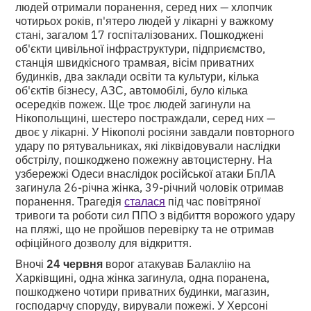
людей отримали поранення, серед них — хлопчик
чотирьох років, п'ятеро людей у лікарні у важкому
стані, загалом 17 госпіталізованих. Пошкоджені
об'єкти цивільної інфраструктури, підприємство,
станція швидкісного трамвая, вісім приватних
будинків, два заклади освіти та культури, кілька
об'єктів бізнесу, АЗС, автомобілі, було кілька
осередків пожеж. Ще троє людей загинули на
Нікопольщині, шестеро постраждали, серед них —
двоє у лікарні. У Нікополі росіяни завдали повторного
удару по рятувальниках, які ліквідовували наслідки
обстрілу, пошкоджено пожежну автоцистерну. На
узбережжі Одеси внаслідок російської атаки БпЛА
загинула 26-річна жінка, 39-річний чоловік отримав
поранення. Трагедія
сталася
під час повітряної
тривоги та роботи сил ППО з відбиття ворожого удару
на пляжі, що не пройшов перевірку та не отримав
офіційного дозволу для відкриття.
Вночі
24 червня
ворог атакував Балаклію на
Харківщині, одна жінка загинула, одна поранена,
пошкоджено чотири приватних будинки, магазин,
господарчу споруду, вирували пожежі. У Херсоні