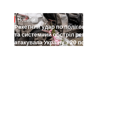
Новини
July 26, 2026
Ракетний удар по полігону на Київщині
та системний обстріл регіонів: як РФ
атакувала Україну з 20 по 26 липня