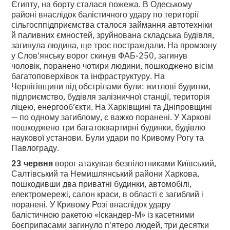
Єгипту, на борту сталася пожежа. В Одеському
районі внаслідок балістичного удару по території
сільгосппідприємства сталося займання автотехніки
й паливних ємностей, зруйнована складська будівля,
загинула людина, ще троє постраждали. На промзону
у Слов'янську ворог скинув ФАБ-250, загинув
чоловік, поранено чотири людини, пошкоджено вісім
багатоповерхівок та інфраструктуру. На
Чернігівщини під обстрілами були: житлові будинки,
підприємство, будівля залізничної станції, територія
ліцею, енергооб’єкти. На Харківщині та Дніпровщині
— по одному загиблому, є важко поранені. У Харкові
пошкоджено три багатоквартирні будинки, будівлю
наукової установи. Були удари по Кривому Рогу та
Павлограду.
23 червня
ворог атакував безпілотниками Київський,
Салтівський та Немишлянський райони Харкова,
пошкодивши два приватні будинки, автомобілі,
електромережі, салон краси, в області є загиблий і
поранені. У Кривому Розі внаслідок удару
балістичною ракетою «Іскандер-М» із касетними
боєприпасами загинуло п'ятеро людей, три десятки