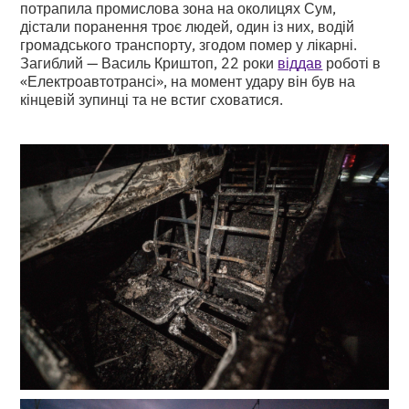
потрапила промислова зона на околицях Сум,
дістали поранення троє людей, один із них, водій
громадського транспорту, згодом помер у лікарні.
Загиблий — Василь Криштоп, 22 роки
віддав
роботі в
«Електроавтотрансі», на момент удару він був на
кінцевій зупинці та не встиг сховатися.