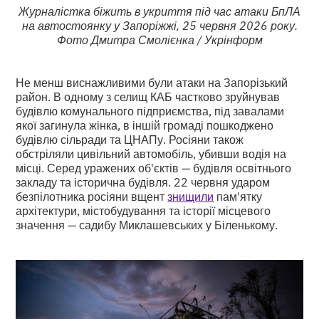
Журналістка біжить в укриття під час атаки БпЛА
на автостоянку у Запоріжжі, 25 червня 2026 року.
Фото Дмитра Смолієнка / Укрінформ
Не менш виснажливими були атаки на Запорізький
район. В одному з селищ КАБ частково зруйнував
будівлю комунального підприємства, під завалами
якої загинула жінка, в іншій громаді пошкоджено
будівлю сільради та ЦНАПу. Росіяни також
обстріляли цивільний автомобіль, убивши водія на
місці. Серед уражених об'єктів — будівля освітнього
закладу та історична будівля. 22 червня ударом
безпілотника росіяни вщент
знищили
пам'ятку
архітектури, містобудування та історії місцевого
значення — садибу Миклашевських у Біленькому.