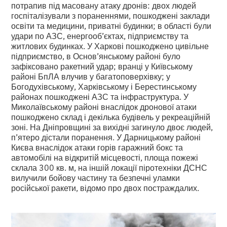
потрапив під масовану атаку дронів: двох людей
госпіталізували з пораненнями, пошкоджені заклади
освіти та медицини, приватні будинки; в області були
удари по АЗС, енергооб’єктах, підприємству та
житлових будинках. У Харкові пошкоджено цивільне
підприємство, в Основ’янському районі було
зафіксовано ракетний удар; вранці у Київському
районі БпЛА влучив у багатоповерхівку; у
Богодухівському, Харківському і Берестинському
районах пошкоджені АЗС та інфраструктура. У
Миколаївському районі внаслідок дронової атаки
пошкоджено склад і декілька будівель у рекреаційній
зоні. На Дніпровщині за вихідні загинуло двоє людей,
п’ятеро дістали поранення. У Дарницькому районі
Києва внаслідок атаки горів гаражний бокс та
автомобілі на відкритій місцевості, площа пожежі
склала 300 кв. м, на іншій локації піротехніки ДСНС
вилучили бойову частину та безпечні уламки
російської ракети, відомо про двох постраждалих.