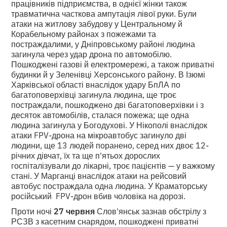
працівників підприємства, в однієї жінки також
травматична часткова ампутація лівої руки. Були
атаки на житлову забудову у Центральному й
Корабельному районах з пожежами та
постраждалими, у Дніпровському районі людина
загинула через удар дрона по автомобілю.
Пошкоджені газові й електромережі, а також приватні
будинки й у Зеленівці Херсонського району. В Ізюмі
Харківської області внаслідок удару БпЛА по
багатоповерхівці загинула людина, ще троє
постраждали, пошкоджено дві багатоповерхівки і з
десяток автомобілів, сталася пожежа; ще одна
людина загинула у Богодухові. У Нікополі внаслідок
атаки FPV-дрона на мікроавтобус загинуло дві
людини, ще 13 людей поранено, серед них двоє 12-
річних дівчат, їх та ще п'ятьох дорослих
госпіталізували до лікарні, троє пацієнтів — у важкому
стані. У Марганці внаслідок атаки на рейсовий
автобус постраждала одна людина. У Краматорську
російський FPV-дрон вбив чоловіка на дорозі.
Проти ночі
27 червня
Слов'янськ зазнав обстрілу з
РСЗВ з касетним снарядом, пошкоджені приватні