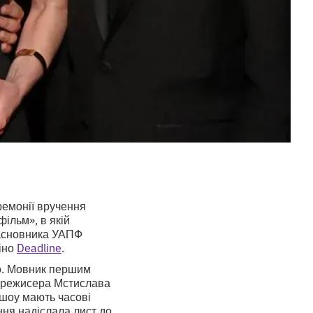
ремонії вручення
ільм», в якій
засновника УАПФ
іно
Deadline
.
го. Мовник першим
ви режисера Мстислава
 шоу мають часові
ня надіслала лист до