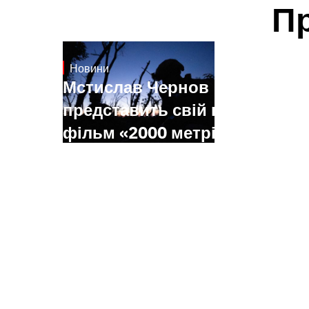
П
Новини
23.1.2025
Мстислав Чернов
представить свій новий
фільм «2000 метрів до
Андріївки» на фестивалі
Sundance