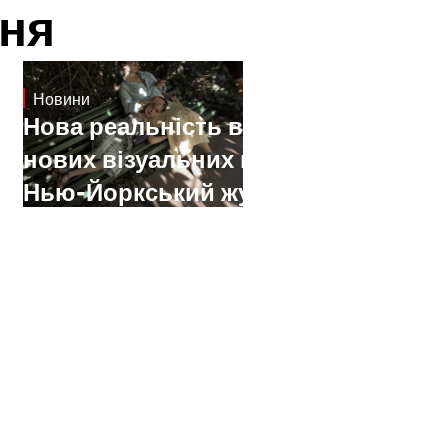
ня
Новини
19.1.2025
Нова реальність вимагає
нових візуальних мов.
Нью-Йоркський журнал
«MoMA» про українських
митців-документалістів