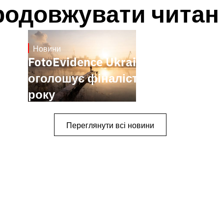
родовжувати читан
Новини
21.1.2025
FotoEvidence Ukraine
оголошує фіналістів 2024
року
Переглянути всі новини