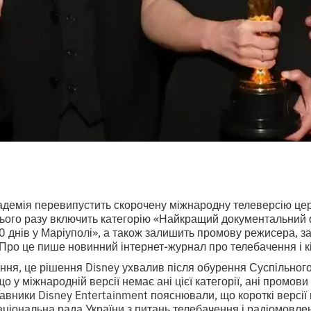
адемія перевипустить скорочену міжнародну телеверсію це
цього разу включить категорію «Найкращий документальний ф
0 днів у Маріуполі», а також залишить промову режисера, 
Про це пише новинний інтернет-журнал про телебачення і к
ння, це рішення Disney ухвалив після обурення Суспільно
що у міжнародній версії немає ані цієї категорії, ані промо
авники Disney Entertainment пояснювали, що короткі версії
іональна рада України з питань телебачення і радіомовлен