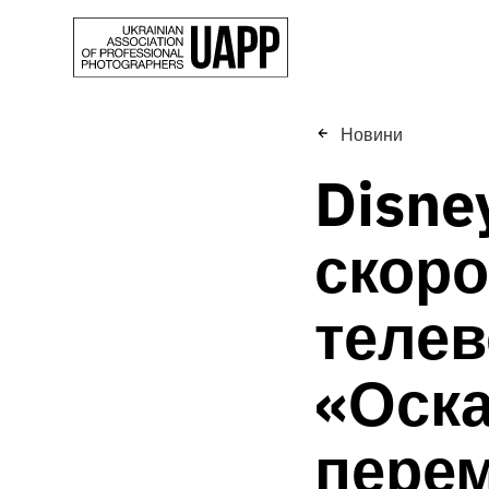
Новини
Disne
скоро
телев
«Оска
перем