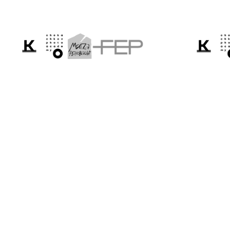
Розповідаємо світо
Україну крізь приз
фотографії.