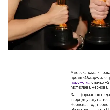
Американська кіноак
премії «Оскар», але 
перемогла
стрічка «2
Мстислава Чернова. 
За інформацією вида
звернув увагу на те, 
Чернова. Тоді предст
обмеження. Проте Нац