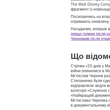
The Walt Disney Comp
фрагмент із номінац
Посилаючись на влас
отримають оновлену 
Нагадаємо, вперше в 
перші години після 
Черновим після отр
Що відом
Стрічка «20 днів у М
війни опинилися в Ма
Мстислав Чернов раз
Степаненко були єди
відправляли звідти м
категорії «Служіння с
«Найкращий документ
Мстислава Чернова 
в документальному кі