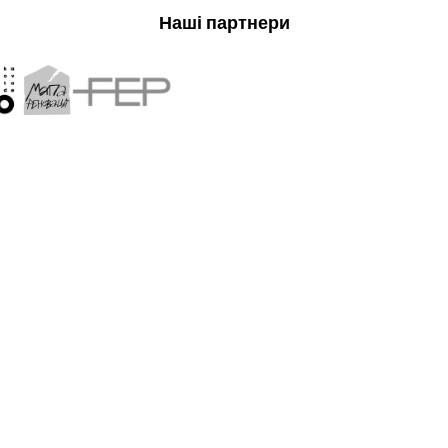
Наші партнери
ві про
UAPP — незалежне обʼєд
покликане захищати їх ін
популяризувати українс
му
культури.
Діяльність UAPP охоплює 
ініціативами, а також кн