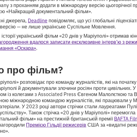
any з проханням додати в міжнародну версію цьогорічної п
ією «Найкращий документальний фільм».
ні джерела,
Deadline
повідомляє, що усі глобальні ліцензіа
версію — не лише українське Суспільне Мовлення.
історії український фільм «20 днів у Маріуполі» отримав к
нагородження вдалося записати ексклюзивне інтерв’ю з ре
имання «Оскара»
.
о про фільм?
аріуполі» розповідає про команду журналістів, які на почат
ріуполі й документували злочини росіян проти цивільних. У
ом із колегами з Associated Press Євгеном Малолєткою та 
ною міжнародною командою журналістів, які працювали у Ма
атеріали. У 2023 році автори стрічки стали лауреатами Пуліт
успільству». Також стрічка «20 днів у Маріуполі» перемогла 
альний фільм» на престижній британській премії
BAFTA Fil
нагородили
Премією Гільдії режисерів
США за «видатні режи
но».