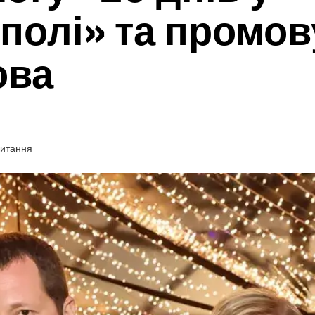
полі» та промов
ова
читання