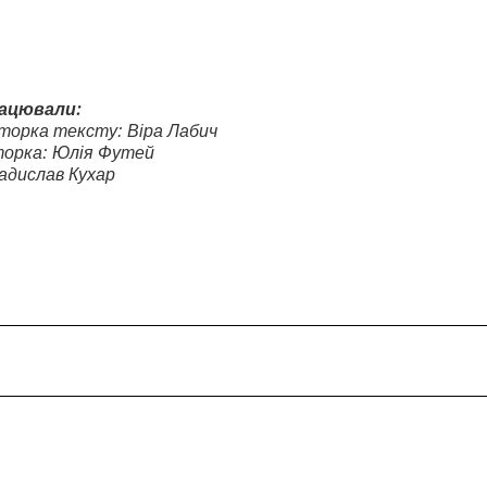
ацювали:
торка тексту: Віра Лабич
орка: Юлія Футей
адислав Кухар