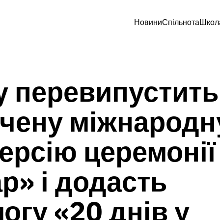
Новини
Спільнота
Школ
y перевипустить
чену міжнародн
ерсію церемонії
р» і додасть
огу «20 днів у