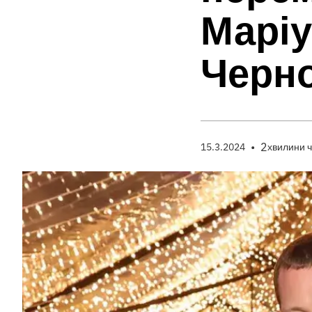
Маріу
Черн
•
2
15.3.2024
хвилини 