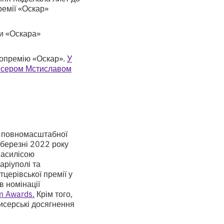
ремії «Оскар»
ти «Оскара»
інопремію «Оскар».
У
жисером Мстиславом
ку повномасштабної
 березні 2022 року
Василісою
ріуполі та
церівської премії у
в номінації
m Awards.
Крім того,
серські досягнення