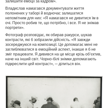
залишити емоції за кадром».
Владислав намагався документувати життя
полонених у таборі й водночас залишатися
непомітним для них: «Я намагався не дивитися їм в
очі. Просто робив те, що потрібно, і все. Я не знімав
портрети».
Фотограф розповідає, як обирав ракурси, шукав
контрасти, які б зобразили дійсність. «Я завжди
зосереджуюся на композиції. Це допомагає мені не
заглиблюватися в емоційний аспект, інакше я б не
зміг працювати. Я дивився на це місце крізь об'єктив,
наче на інший світ. Чорно-білі знімки допомагають
підкреслити цей контраст», — ділиться він.