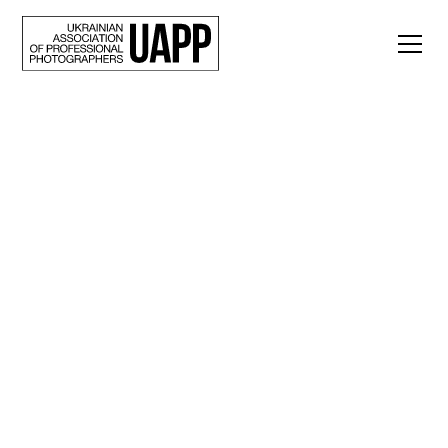
Back
Дослідження, що
стало
випробуванням.
Ольга Ковальова і