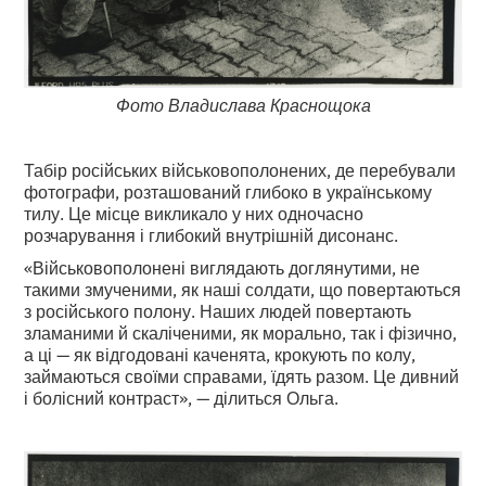
Фото Владислава Краснощока
Табір російських військовополонених, де перебували
фотографи, розташований глибоко в українському
тилу. Це місце викликало у них одночасно
розчарування і глибокий внутрішній дисонанс.
«Військовополонені виглядають доглянутими, не
такими змученими, як наші солдати, що повертаються
з російського полону. Наших людей повертають
зламаними й скаліченими, як морально, так і фізично,
а ці — як відгодовані каченята, крокують по колу,
займаються своїми справами, їдять разом. Це дивний
і болісний контраст», — ділиться Ольга.