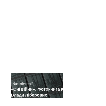
Фотоісторії
July 16, 2026
«Очі війни». Фотокнига Костянтина і
Влади Ліберових