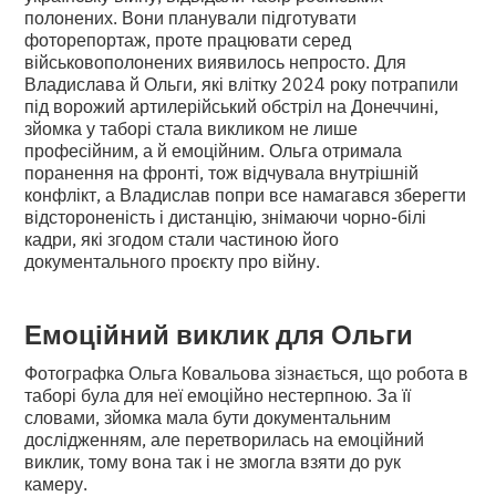
полонених. Вони планували підготувати
фоторепортаж, проте працювати серед
військовополонених виявилось непросто. Для
Владислава й Ольги, які влітку 2024 року потрапили
під ворожий артилерійський обстріл на Донеччині,
зйомка у таборі стала викликом не лише
професійним, а й емоційним. Ольга отримала
поранення на фронті, тож відчувала внутрішній
конфлікт, а Владислав попри все намагався зберегти
відстороненість і дистанцію, знімаючи чорно-білі
кадри, які згодом стали частиною його
документального проєкту про війну.
Емоційний виклик для Ольги
Фотографка Ольга Ковальова зізнається, що робота в
таборі була для неї емоційно нестерпною. За її
словами, зйомка мала бути документальним
дослідженням, але перетворилась на емоційний
виклик, тому вона так і не змогла взяти до рук
камеру.