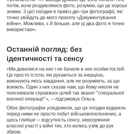
потім, коли роздивляюся фото, розумію, що це хороші
знімки. З цієї поїздки я привіз дві-три фотографії, які
точно увійдуть до мого проєкту «Документування
війни». Можливо, є й більше, але ці два фото я точно
використаю».
Останній погляд: без
ідентичності та сенсу
«Ми дивилися на них і не бачили в них особистостей.
Це просто істоти, які рухаються за інерцією,
виконують якісь завдання, але не розуміють, за що
воюють. Один з них сказав нам, що йому ніколи не
пояснювали справжніх цілей так званої “спеціальної
воєнної операції”», — підсумовує Ольга.
Обоє фотографів усвідомили, що ця поїздка відкрила
перед ними не просто побут військовополонених, а
щось глибше — відсутність сенсу, нерозуміння
власної участі у війні тих, хто колись узяв до рук
зброю.