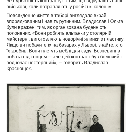
безтурботність контрастує з тим, що відчувають наші
військові, коли потрапляють у російські колонії».
Повсякденне життя в таборі виглядало вкрай
впорядкованим і навіть рутинним. Владислав і Ольга
були вражені тим, як організована буденність
полонених. «Вони роблять альтанки у столярній
майстерні, виготовляють новорічні ялинки з пластику.
Якщо ви побачите їх на базарах у Львові, знайте, хто
їх зробив. Вони плетуть меблі для саду. Безневинна
робота під сонцем — але цей контраст був болючий і
водночас нестерпний», — говорить Владислав
Краснощок.