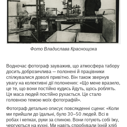
Фото Владислава Краснощока
Водночас фотограф зауважив, що атмосфера табору
досить доброзичлива — полонені й працівники
спілкувалися доволі привітно. Він також звернув
увагу на колективні дії полонених: «Що мене вразило,
це те, що вони постійно кудись йдуть, щось роблять.
Ця маса людей постійно рухається. Це стало
головною темою моїх фотографій».
Фотограф детально описує повсякденні сцени: «Коли
ми прийшли до їдальні, було 30–50 людей. Всі в
робах і кепках, руки за спиною. Вони готують собі їжу,
чергуються на кухні. Ми навіть спробували їхній хліб