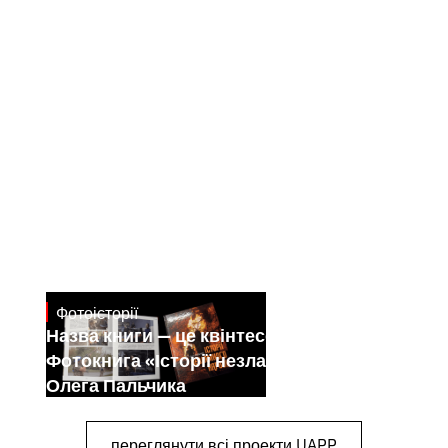
Фотоісторії
July 7, 2026
Назва книги — це квінтесенція її змісту.
Фотокнига «Історії незламного народу»
Олега Пальчика
переглянути всі проекти UAPP