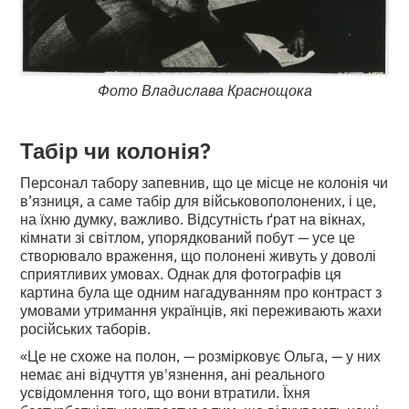
Фото Владислава Краснощока
Табір чи колонія?
Персонал табору запевнив, що це місце не колонія чи
в’язниця, а саме табір для військовополонених, і це,
на їхню думку, важливо. Відсутність ґрат на вікнах,
кімнати зі світлом, упорядкований побут — усе це
створювало враження, що полонені живуть у доволі
сприятливих умовах. Однак для фотографів ця
картина була ще одним нагадуванням про контраст з
умовами утримання українців, які переживають жахи
російських таборів.
«Це не схоже на полон, — розмірковує Ольга, — у них
немає ані відчуття ув'язнення, ані реального
усвідомлення того, що вони втратили. Їхня