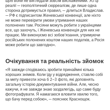
щоб вони не виглядали зовсім виснаженими. Усі ці
реалії — геополітичний сюрреалізм, де лише одна
сторона дотримується правил, — ділиться Владислав.
— РФ є підписантом Женевської конвенції, але ніхто
не може перевірити умови утримання наших
полонених там. Росіяни можуть робити з українцями
все, що захочуть, і Женевська конвенція для них не
працює. Ми виконуємо всі зобов'язання, утримуючи
російських полонених коштом наших податків, а Росія
може робити що завгодно».
Очікування та реальність зйомок
«Я завжди сподіваюсь зробити принаймні кілька
хороших знімків. Коли їду у відрядження, ставлю собі
за мету привезти хоча б 2–3 фото, які доповнять
загальну історію документування війни. Але, чесно
кажучи, я не завжди знаю заздалегідь, що саме буду
фотографувати. Я намагаюся вловити хвилю того,
що бачу перед собою», — пояснює Краснощок.