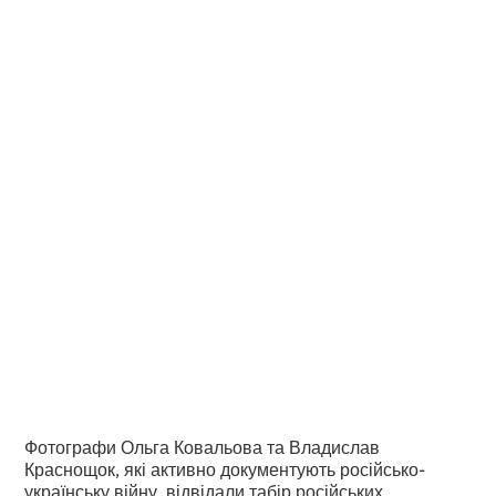
Владислав
Краснощок про
зйомку в таборі
російських
військовополонених
•
2
15.10.2024
хвилини читання
Фотографи Ольга Ковальова та Владислав
Краснощок, які активно документують російсько-
українську війну, відвідали табір російських