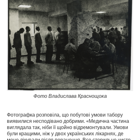
Фото Владислава Краснощока
Фотографка розповіла, що побутові умови табору
виявилися несподівано добрими. «Медична частина
виглядала так, ніби її щойно відремонтували. Умови
були кращими, ніж у двох українських лікарнях, де
мене лікували після поранення. Все стерильно чисто.