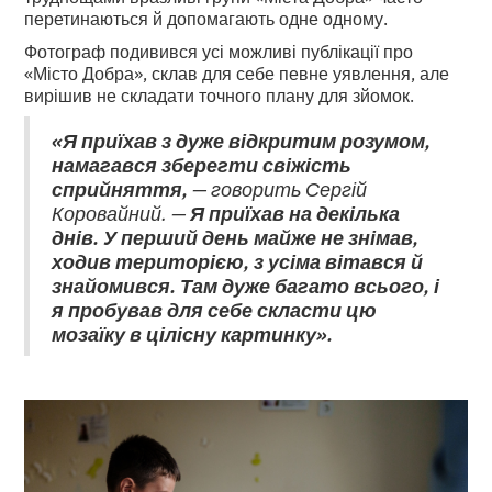
перетинаються й допомагають одне одному.
Фотограф подивився усі можливі публікації про
«Місто Добра», склав для себе певне уявлення, але
вирішив не складати точного плану для зйомок.
«Я приїхав з дуже відкритим розумом,
намагався зберегти свіжість
сприйняття,
— говорить Сергій
Коровайний. —
Я приїхав на декілька
днів. У перший день майже не знімав,
ходив територією, з усіма вітався й
знайомився. Там дуже багато всього, і
я пробував для себе скласти цю
мозаїку в цілісну картинку».