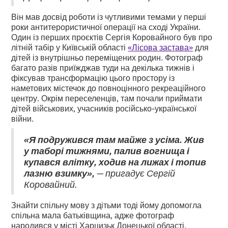
Він мав досвід роботи із чутливими темами у перші
роки антитерористичної операції на сході України.
Один із перших проєктів Сергія Коровайного був про
літній табір у Київській області
«Лісова застава»
для
дітей із внутрішньо переміщених родин. Фотограф
багато разів приїжджав туди на декілька тижнів і
фіксував трансформацію цього простору із
наметових містечок до повноцінного рекреаційного
центру. Окрім переселенців, там почали приймати
дітей військових, учасників російсько-української
війни.
«Я подружився там майже з усіма. Жив
у таборі тижнями, палив вогнища і
купався влітку, ходив на лижах і топив
лазню взимку»,
— пригадує Сергій
Коровайний.
Знайти спільну мову з дітьми тоді йому допомогла
спільна мала батьківщина, адже фотограф
народився у місті Харцизьк Донецької області.