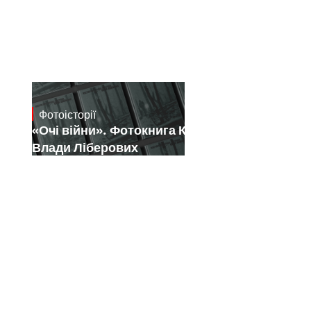
Фотоісторії
July 16, 2026
«Очі війни». Фотокнига Костянтина і
Влади Ліберових