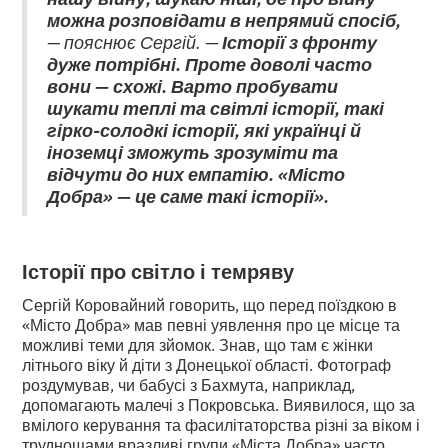
можна розповідати в непрямий спосіб,
— пояснює Сергій. —
Історії з фронту
дуже потрібні. Проте доволі часто
вони — схожі. Варто пробувати
шукати теплі та світлі історії, такі
гірко-солодкі історії, які українці й
іноземці зможуть зрозуміти та
відчути до них емпатію. «Місто
Добра» — це саме такі історії».
Історії про світло і темряву
Сергій Коровайний говорить, що перед поїздкою в
«Місто Добра» мав певні уявлення про це місце та
можливі теми для зйомок. Знав, що там є жінки
літнього віку й діти з Донецької області. Фотограф
роздумував, чи бабусі з Бахмута, наприклад,
допомагають малечі з Покровська. Виявилося, що за
вмілого керування та фасилітаторства різні за віком і
труднощами вразливі групи «Міста Добра» часто