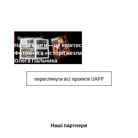
Фотоісторії
July 7, 2026
Назва книги — це квінтесенція її змісту.
Фотокнига «Історії незламного народу»
Олега Пальчика
переглянути всі проекти UAPP
Наші партнери