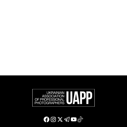
UAPP репрезентує українську професійну
фотографію в міжнародному фотографічному
співтоваристві та є офіційним членом Федерації
європейських фотографів (FEP) — міжнародної
організації, яка представляє більше 50 000
професійних фотографів в Європі та інших країнах
світу.
Доєднатися і підтримати нас