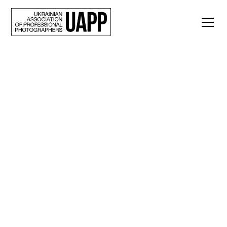
Back
«Світло і смерть
ходять поруч».