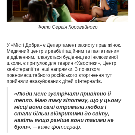
Фото Сергія Коровайного
У «Місті Добра» є Департамент захисту прав жінок,
Медичний центр з реабілітаційним та паліативним
відділенням, планується будівництво інклюзивної
школи, є притулок для тварин «Хвостики», Центр
каністерапії та інші напрямки. З початком
повномасштабного російського вторгнення тут
прийняли евакуйованих дітей з інтернатів.
«Люди мене зустрічали привітно й
тепло. Маю таку гіпотезу, що у цьому
місці вони самі отримали любов і
стали більш відкритими до світу,
навіть якщо раніше вони такими не
були»
, — каже фотограф.