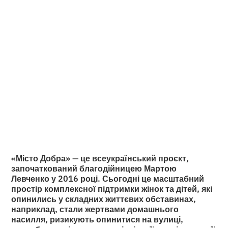
Фотографії Сергія
Коровайного з
«Міста Добра»
•
2
16.9.2025
хвилини читання
«Місто Добра» — це всеукраїнський проєкт,
започаткований благодійницею Мартою
Левченко у 2016 році. Сьогодні це масштабний
простір комплексної підтримки жінок та дітей, які
опинились у складних життєвих обставинах,
наприклад, стали жертвами домашнього
насилля, ризикують опинитися на вулиці,