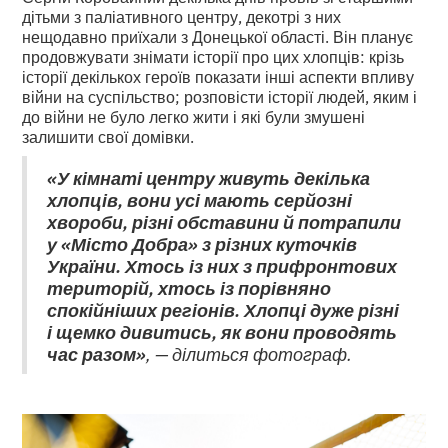
дітьми з паліативного центру, декотрі з них
нещодавно приїхали з Донецької області. Він планує
продовжувати знімати історії про цих хлопців: крізь
історії декількох героїв показати інші аспекти впливу
війни на суспільство; розповісти історії людей, яким і
до війни не було легко жити і які були змушені
залишити свої домівки.
«У кімнаті центру живуть декілька
хлопців, вони усі мають серйозні
хвороби, різні обставини й потрапили
у «Місто Добра» з різних куточків
України. Хтось із них з прифронтових
територій, хтось із порівняно
спокійніших регіонів. Хлопці дуже різні
і щемко дивитись, як вони проводять
час разом»
, — ділиться фотограф.