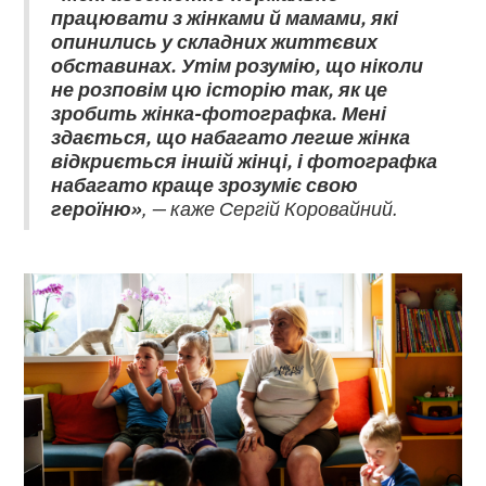
працювати з жінками й мамами, які
опинились у складних життєвих
обставинах. Утім розумію, що ніколи
не розповім цю історію так, як це
зробить жінка-фотографка. Мені
здається, що набагато легше жінка
відкриється іншій жінці, і фотографка
набагато краще зрозуміє свою
героїню»
, — каже Сергій Коровайний.