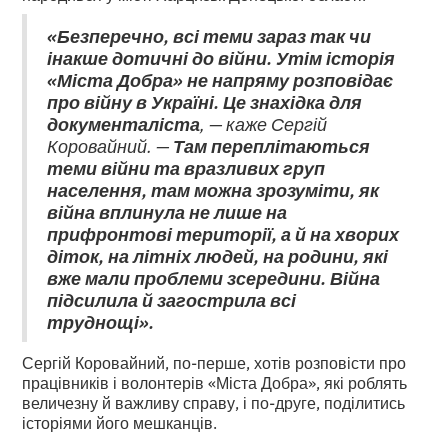
«Безперечно, всі теми зараз так чи
інакше дотичні до війни. Утім історія
«Міста Добра» не напряму розповідає
про війну в Україні. Це знахідка для
документаліста
, — каже Сергій
Коровайний. —
Там переплітаються
теми війни та вразливих груп
населення, там можна зрозуміти, як
війна вплинула не лише на
прифронтові території, а й на хворих
діток, на літніх людей, на родини, які
вже мали проблеми зсередини. Війна
підсилила й загострила всі
труднощі».
Сергій Коровайний, по-перше, хотів розповісти про
працівників і волонтерів «Міста Добра», які роблять
величезну й важливу справу, і по-друге, поділитись
історіями його мешканців.