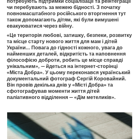
потребують підтримки соціалізації та реінтеграції
чи перебувають за межею бідності. З початку
повномасштабного російського вторгнення тут
також допомагають дітям, які були вимушені
евакуюватися через війну.
«Це територія любові, затишку, безпеки, розвитку
та місце старту нового життя для мам і дітей
України… Повага до гідності кожного, увага до
найменших деталей, відкритість та наповнення
філософією доброти, робить це місце справді
унікальним», — йдеться на інтернет-сторінці
«Міста Добра». У цьому переконався український
документальний фотограф Сергій Коровайний.
Він провів декілька днів у «Місті Добра» та
сфотографував моменти життя дітей
паліативного відділення — «Дім метеликів».