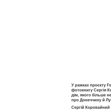
любов
Коро
•
2
6.1.2026
хвилини ч
У рамках проєкту F
фотокнигу Сергія К
дім, якого більше н
про Донеччину й Луг
Сергій Коровайний 