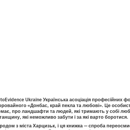
і» Сергія
вайного
итання
otoEvidence Ukraine Українська асоціація професійних 
оровайного «Донбас, край пекла та любові». Це особис
емає, про ландшафти та людей, які тримають у собі любо
анщину, які неможливо забути і за які варто боротися.
родом з міста Харцизьк, і ця книжка — спроба переосм