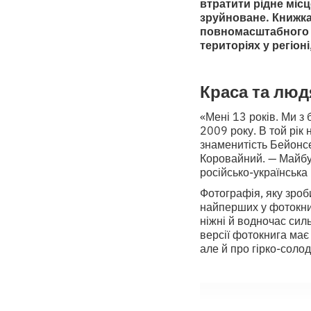
втратити рідне місц
зруйноване. Книжка 
повномасштабного р
територіях у регіоні
Краса та люд
«Мені 13 років. Ми з
2009 року. В той рік
знаменитість Бейонс
Коровайний. — Майбут
російсько-українська 
Фотографія, яку зроб
найперших у фотокниз
ніжні й водночас силь
версії фотокнига має
але й про гірко-солод