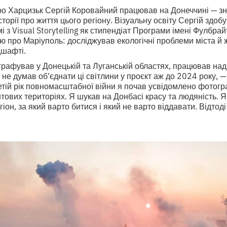
ро Харцизьк Сергій Коровайний працював на Донеччині — зн
сторії про життя цього регіону. Візуальну освіту Сергій здо
і з Visual Storytelling як стипендіат Програми імені Фулбра
ю про Маріуполь: досліджував екологічні проблеми міста й 
дшафті.
рафував у Донецькій та Луганській областях, працював над
 не думав об’єднати ці світлини у проєкт аж до 2024 року, —
етій рік повномасштабної війни я почав усвідомлено фотог
ових територіях. Я шукав на Донбасі красу та людяність. Я
гіон, за який варто битися і який не варто віддавати. Відтод