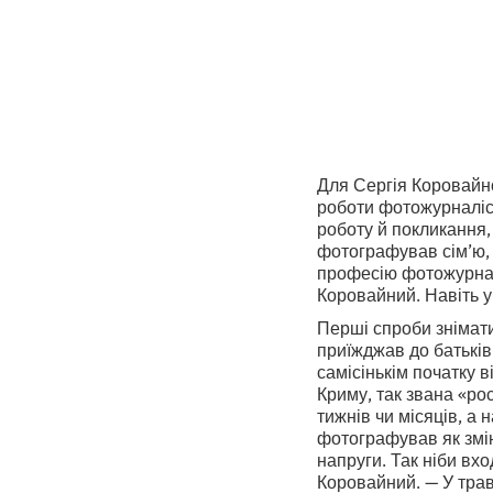
Для Сергія Коровайно
роботи фотожурналіст
роботу й покликання,
фотографував сім’ю, 
професію фотожурналі
Коровайний. Навіть у
Перші спроби знімати
приїжджав до батьків
самісінькім початку в
Криму, так звана «ро
тижнів чи місяців, а
фотографував як змін
напруги. Так ніби вх
Коровайний. — У трав