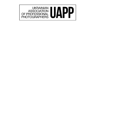
Back
Світл
«Донб