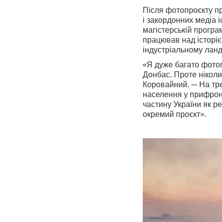
Після фотопроєкту п
і закордонних медіа і
магістерській програм
працював над історіє
індустріальному лан
«Я дуже багато фотог
Донбас. Проте ніколи
Коровайний. — На тр
населення у прифронт
частину України як ре
окремий проєкт».