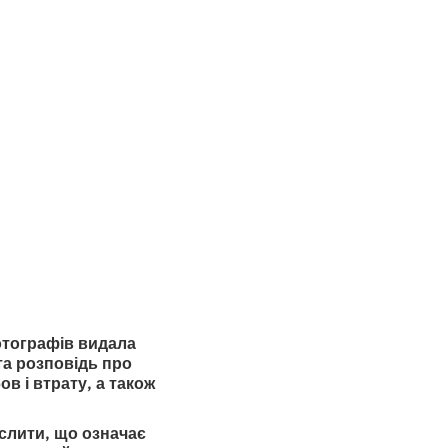
фотографів видала
та розповідь про
в і втрату, а також
ислити, що означає