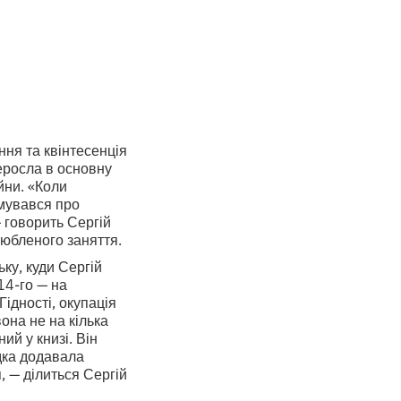
ня та квінтесенція
реросла в основну
йни. «Коли
умувався про
 говорить Сергій
любленого заняття.
ку, куди Сергій
14-го — на
Гідності, окупація
она не на кілька
ий у книзі. Він
дка додавала
, — ділиться Сергій