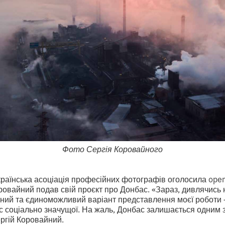
Фото Сергія Коровайного
раїнська асоціація професійних фотографів оголосила open
оровайний подав свій проєкт про Донбас. «Зараз, дивлячись
ьний та єдиноможливий варіант представлення моєї роботи 
с соціально значущої. На жаль, Донбас залишається одним з 
ргій Коровайний.