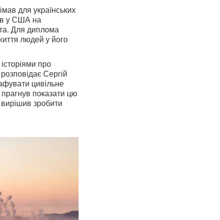
імав для українських
був у США на
йта. Для диплома
життя людей у його
 історіями про
 розповідає Сергій
рафувати цивільне
 прагнув показати цю
і вирішив зробити