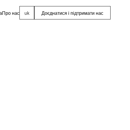
а
Про нас
uk
Доєднатися і підтримати нас
книга
та