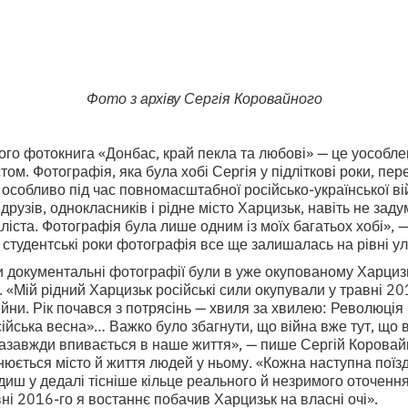
Фото з архіву Сергія Коровайного
го фотокнига «Донбас, край пекла та любові» — це уособлен
ом. Фотографія, яка була хобі Сергія у підліткові роки, пе
 особливо під час повномасштабної російсько-української ві
друзів, однокласників і рідне місто Харцизьк, навіть не зад
ста. Фотографія була лише одним із моїх багатьох хобі», —
 студентські роки фотографія все ще залишалась на рівні у
 документальні фотографії були в уже окупованому Харцизь
. «Мій рідний Харцизьк російські сили окупували у травні 20
ійни. Рік почався з потрясінь — хвиля за хвилею: Революція 
сійська весна»… Важко було збагнути, що війна вже тут, що в
 назавжди впивається в наше життя», — пише Сергій Коровайн
юється місто й життя людей у ньому. «Кожна наступна поїз
одиш у дедалі тісніше кільце реального й незримого оточення
ні 2016-го я востаннє побачив Харцизьк на власні очі».