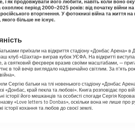
е, і як продовжувати його любити, навіть коли воно ок
охоплює період 2000–2025 років: від початку війни на 
осійського вторгнення. У фотокнизі війна та життя н
, якого більше не існує.
яність
 батьками приїхали на відкриття стадіону «Донбас Арена» в
 наш клуб «Шахтар» виграв кубок УЄФА. На відкритті виступа
е, а святковий феєрверк вразив своїми масштабами, — приг
нє в той вечір виглядало надзвичайно світлим. За п’ять ро
війна».
или Сергію батьки на тлі новенького стадіону «Донбас Арена
і «Донбас, край пекла та любові». Книга розповідає про вій
ні історії його мешканців та особисті спогади Сергія Корова
 назву «Love letters to Donbas», оскільки вона не лише про 
кі історії кохання та любов до своєї землі.