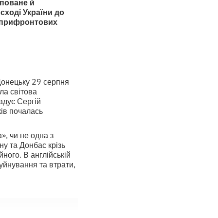
уповане й
сході України до
а прифронтових
 Донецьку 29 серпня
ла світова
адує Сергій
ків почалась
», чи не одна з
ну та Донбас крізь
йного. В англійській
руйнування та втрати,